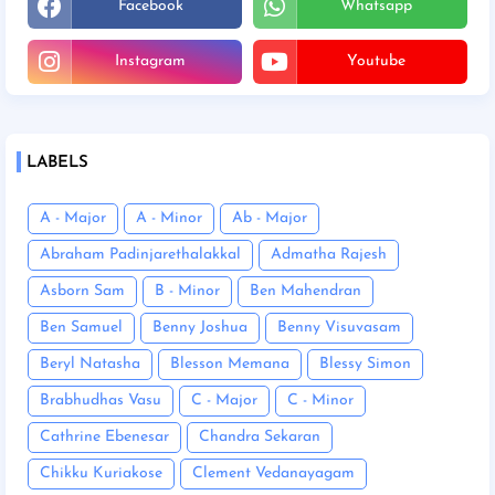
Facebook
Whatsapp
Instagram
Youtube
LABELS
A - Major
A - Minor
Ab - Major
Abraham Padinjarethalakkal
Admatha Rajesh
Asborn Sam
B - Minor
Ben Mahendran
Ben Samuel
Benny Joshua
Benny Visuvasam
Beryl Natasha
Blesson Memana
Blessy Simon
Brabhudhas Vasu
C - Major
C - Minor
Cathrine Ebenesar
Chandra Sekaran
Chikku Kuriakose
Clement Vedanayagam