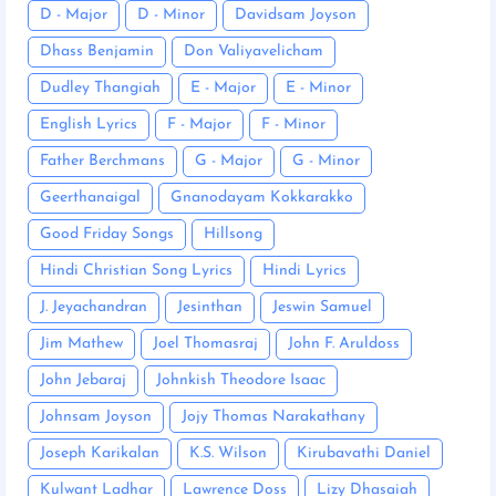
D - Major
D - Minor
Davidsam Joyson
Dhass Benjamin
Don Valiyavelicham
Dudley Thangiah
E - Major
E - Minor
English Lyrics
F - Major
F - Minor
Father Berchmans
G - Major
G - Minor
Geerthanaigal
Gnanodayam Kokkarakko
Good Friday Songs
Hillsong
Hindi Christian Song Lyrics
Hindi Lyrics
J. Jeyachandran
Jesinthan
Jeswin Samuel
Jim Mathew
Joel Thomasraj
John F. Aruldoss
John Jebaraj
Johnkish Theodore Isaac
Johnsam Joyson
Jojy Thomas Narakathany
Joseph Karikalan
K.S. Wilson
Kirubavathi Daniel
Kulwant Ladhar
Lawrence Doss
Lizy Dhasaiah