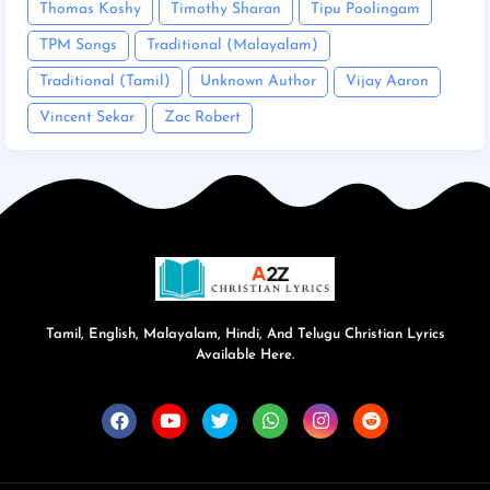
Thomas Koshy
Timothy Sharan
Tipu Poolingam
TPM Songs
Traditional (Malayalam)
Traditional (Tamil)
Unknown Author
Vijay Aaron
Vincent Sekar
Zac Robert
Tamil, English, Malayalam, Hindi, And Telugu Christian Lyrics
Available Here.