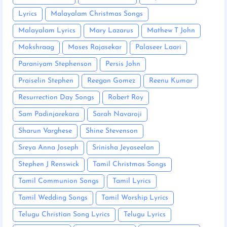
Lyrics
Malayalam Christmas Songs
Malayalam Lyrics
Mary Lazarus
Mathew T John
Mokshraag
Moses Rajasekar
Palaseer Laari
Paraniyam Stephenson
Persis John
Praiselin Stephen
Reegan Gomez
Reenu Kumar
Resurrection Day Songs
Robert Roy
Sam Padinjarekara
Sarah Navaroji
Sharun Varghese
Shine Stevenson
Sreya Anna Joseph
Srinisha Jeyaseelan
Stephen J Renswick
Tamil Christmas Songs
Tamil Communion Songs
Tamil Lyrics
Tamil Wedding Songs
Tamil Worship Lyrics
Telugu Christian Song Lyrics
Telugu Lyrics