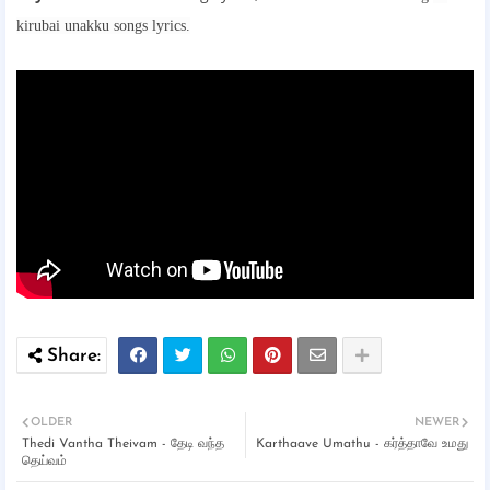
kirubai unakku songs lyrics.
OLDER
NEWER
Thedi Vantha Theivam - தேடி வந்த
Karthaave Umathu - கர்த்தாவே உமது
தெய்வம்