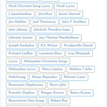
Hindi Christian Song Lyrics
Hindi Lyrics
J. Jeyachandran
Jesinthan
Jeswin Samuel
Jim Mathew
Joel Thomasraj
John F. Aruldoss
John Jebaraj
Johnkish Theodore Isaac
Johnsam Joyson
Jojy Thomas Narakathany
Joseph Karikalan
K.S. Wilson
Kirubavathi Daniel
Kulwant Ladhar
Lawrence Doss
Lizy Dhasaiah
Lyrics
Malayalam Christmas Songs
Malayalam Lyrics
Mary Lazarus
Mathew T John
Mokshraag
Moses Rajasekar
Palaseer Laari
Paraniyam Stephenson
Persis John
Praiselin Stephen
Reegan Gomez
Reenu Kumar
Resurrection Day Songs
Robert Roy