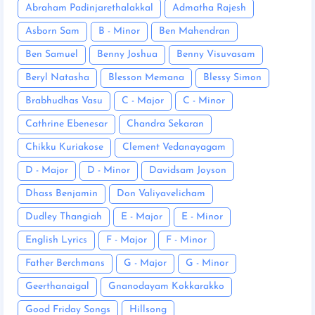
Abraham Padinjarethalakkal
Admatha Rajesh
Asborn Sam
B - Minor
Ben Mahendran
Ben Samuel
Benny Joshua
Benny Visuvasam
Beryl Natasha
Blesson Memana
Blessy Simon
Brabhudhas Vasu
C - Major
C - Minor
Cathrine Ebenesar
Chandra Sekaran
Chikku Kuriakose
Clement Vedanayagam
D - Major
D - Minor
Davidsam Joyson
Dhass Benjamin
Don Valiyavelicham
Dudley Thangiah
E - Major
E - Minor
English Lyrics
F - Major
F - Minor
Father Berchmans
G - Major
G - Minor
Geerthanaigal
Gnanodayam Kokkarakko
Good Friday Songs
Hillsong