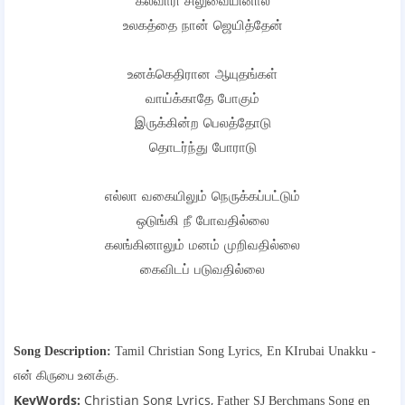
கல்வாரி சிலுவையினால்
உலகத்தை நான் ஜெயித்தேன்
உனக்கெதிரான ஆயுதங்கள்
வாய்க்காதே போகும்
இருக்கின்ற பெலத்தோடு
தொடர்ந்து போராடு
எல்லா வகையிலும் நெருக்கப்பட்டும்
ஒடுங்கி நீ போவதில்லை
கலங்கினாலும் மனம் முறிவதில்லை
கைவிடப் படுவதில்லை
Song Description:
Tamil Christian Song Lyrics,
En KIrubai Unakku -
என் கிருபை உனக்கு.
KeyWords:
Christian Song Lyrics,
Father SJ Berchmans Song
en