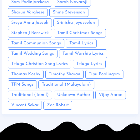
Sam Padinjarekara
Sarah Navaroji
Sharun Varghese
Shine Stevenson
Sreya Anna Joseph
Srinisha Jeyaseelan
Stephen J Renswick
Tamil Christmas Songs
Tamil Communion Songs
Tamil Lyrics
Tamil Wedding Songs
Tamil Worship Lyrics
Telugu Christian Song Lyrics
Telugu Lyrics
Thomas Koshy
Timothy Sharan
Tipu Poolingam
TPM Songs
Traditional (Malayalam)
Traditional (Tamil)
Unknown Author
Vijay Aaron
Vincent Sekar
Zac Robert