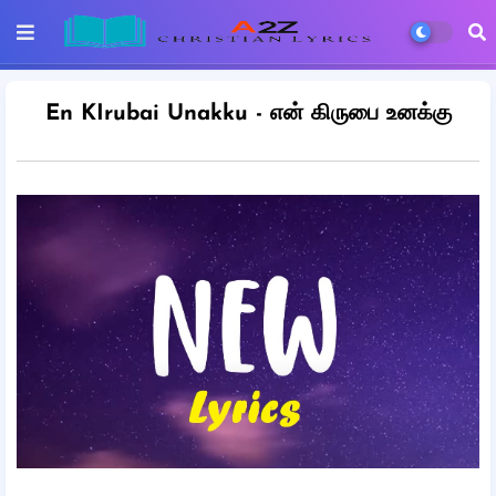
En KIrubai Unakku - என் கிருபை உனக்கு