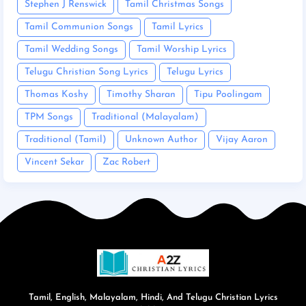
Stephen J Renswick
Tamil Christmas Songs
Tamil Communion Songs
Tamil Lyrics
Tamil Wedding Songs
Tamil Worship Lyrics
Telugu Christian Song Lyrics
Telugu Lyrics
Thomas Koshy
Timothy Sharan
Tipu Poolingam
TPM Songs
Traditional (Malayalam)
Traditional (Tamil)
Unknown Author
Vijay Aaron
Vincent Sekar
Zac Robert
Tamil, English, Malayalam, Hindi, And Telugu Christian Lyrics