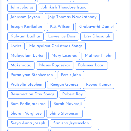
John Jebaraj
Johnkish Theodore Isaac
Johnsam Joyson
Jojy Thomas Narakathany
Joseph Karikalan
K.S. Wilson
Kirubavathi Daniel
Kulwant Ladhar
Lawrence Doss
Lizy Dhasaiah
Lyrics
Malayalam Christmas Songs
Malayalam Lyrics
Mary Lazarus
Mathew T John
Mokshraag
Moses Rajasekar
Palaseer Laari
Paraniyam Stephenson
Persis John
Praiselin Stephen
Reegan Gomez
Reenu Kumar
Resurrection Day Songs
Robert Roy
Sam Padinjarekara
Sarah Navaroji
Sharun Varghese
Shine Stevenson
Sreya Anna Joseph
Srinisha Jeyaseelan