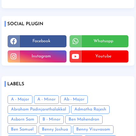
SOCIAL PLUGIN
Facebook
Whatsapp
Instagram
Youtube
LABELS
A - Major
A - Minor
Ab - Major
Abraham Padinjarethalakkal
Admatha Rajesh
Asborn Sam
B - Minor
Ben Mahendran
Ben Samuel
Benny Joshua
Benny Visuvasam