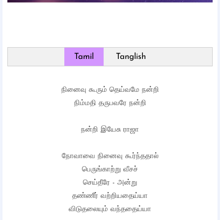
Tamil
Tanglish
நினைவு கூரும் தெய்வமே நன்றி
நிம்மதி தருபவரே நன்றி
நன்றி இயேசு ராஜா
நோவாவை நினைவு கூர்ந்ததால்
பெருங்காற்று வீசச்
செய்தீரே - அன்று
தண்ணீர் வற்றியதைய்யா
விடுதலையும் வந்ததைய்யா