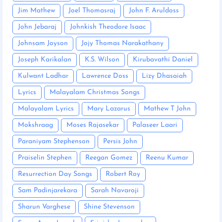
Jim Mathew
Joel Thomasraj
John F. Aruldoss
John Jebaraj
Johnkish Theodore Isaac
Johnsam Joyson
Jojy Thomas Narakathany
Joseph Karikalan
K.S. Wilson
Kirubavathi Daniel
Kulwant Ladhar
Lawrence Doss
Lizy Dhasaiah
Lyrics
Malayalam Christmas Songs
Malayalam Lyrics
Mary Lazarus
Mathew T John
Mokshraag
Moses Rajasekar
Palaseer Laari
Paraniyam Stephenson
Persis John
Praiselin Stephen
Reegan Gomez
Reenu Kumar
Resurrection Day Songs
Robert Roy
Sam Padinjarekara
Sarah Navaroji
Sharun Varghese
Shine Stevenson