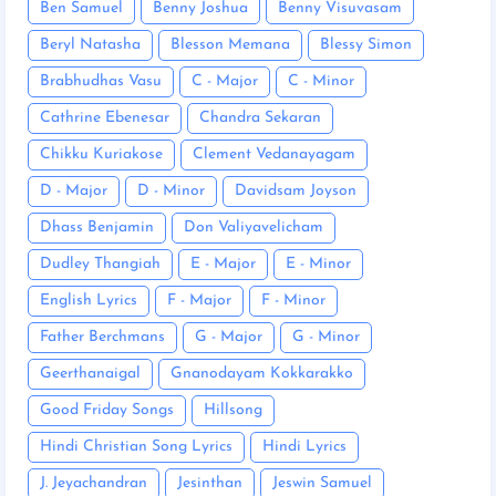
Ben Samuel
Benny Joshua
Benny Visuvasam
Beryl Natasha
Blesson Memana
Blessy Simon
Brabhudhas Vasu
C - Major
C - Minor
Cathrine Ebenesar
Chandra Sekaran
Chikku Kuriakose
Clement Vedanayagam
D - Major
D - Minor
Davidsam Joyson
Dhass Benjamin
Don Valiyavelicham
Dudley Thangiah
E - Major
E - Minor
English Lyrics
F - Major
F - Minor
Father Berchmans
G - Major
G - Minor
Geerthanaigal
Gnanodayam Kokkarakko
Good Friday Songs
Hillsong
Hindi Christian Song Lyrics
Hindi Lyrics
J. Jeyachandran
Jesinthan
Jeswin Samuel