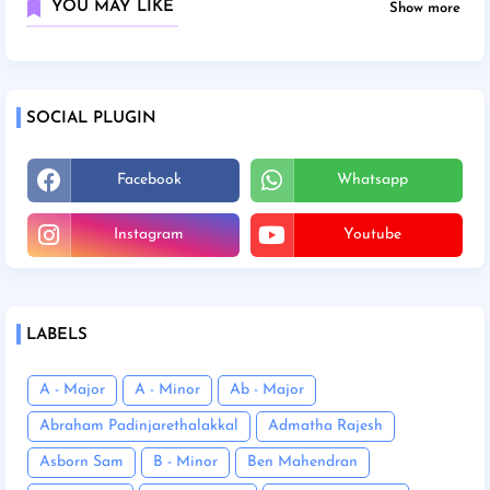
YOU MAY LIKE
Show more
SOCIAL PLUGIN
Facebook
Whatsapp
Instagram
Youtube
LABELS
A - Major
A - Minor
Ab - Major
Abraham Padinjarethalakkal
Admatha Rajesh
Asborn Sam
B - Minor
Ben Mahendran