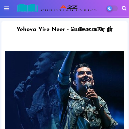
Yehova Yire Neer - யெகோவாயீரே நீர்