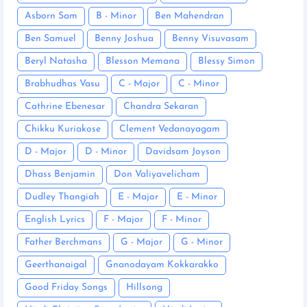
Asborn Sam
B - Minor
Ben Mahendran
Ben Samuel
Benny Joshua
Benny Visuvasam
Beryl Natasha
Blesson Memana
Blessy Simon
Brabhudhas Vasu
C - Major
C - Minor
Cathrine Ebenesar
Chandra Sekaran
Chikku Kuriakose
Clement Vedanayagam
D - Major
D - Minor
Davidsam Joyson
Dhass Benjamin
Don Valiyavelicham
Dudley Thangiah
E - Major
E - Minor
English Lyrics
F - Major
F - Minor
Father Berchmans
G - Major
G - Minor
Geerthanaigal
Gnanodayam Kokkarakko
Good Friday Songs
Hillsong