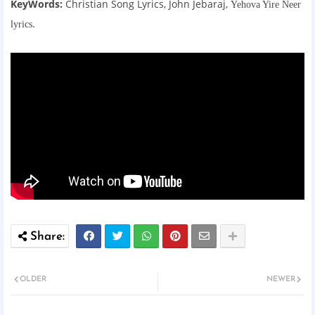
KeyWords:
Christian Song Lyrics,
John Jebaraj,
Yehova Yire Neer
.
lyrics
OLDER
NEWER