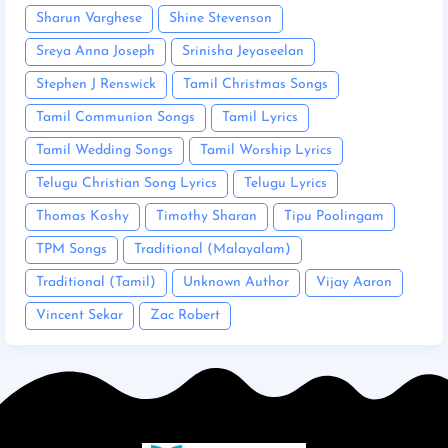
Sharun Varghese
Shine Stevenson
Sreya Anna Joseph
Srinisha Jeyaseelan
Stephen J Renswick
Tamil Christmas Songs
Tamil Communion Songs
Tamil Lyrics
Tamil Wedding Songs
Tamil Worship Lyrics
Telugu Christian Song Lyrics
Telugu Lyrics
Thomas Koshy
Timothy Sharan
Tipu Poolingam
TPM Songs
Traditional (Malayalam)
Traditional (Tamil)
Unknown Author
Vijay Aaron
Vincent Sekar
Zac Robert