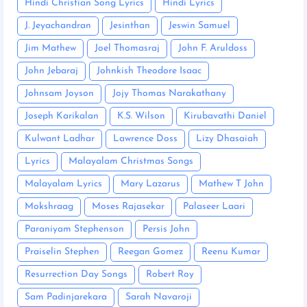
Hindi Christian Song Lyrics
Hindi Lyrics
J. Jeyachandran
Jesinthan
Jeswin Samuel
Jim Mathew
Joel Thomasraj
John F. Aruldoss
John Jebaraj
Johnkish Theodore Isaac
Johnsam Joyson
Jojy Thomas Narakathany
Joseph Karikalan
K.S. Wilson
Kirubavathi Daniel
Kulwant Ladhar
Lawrence Doss
Lizy Dhasaiah
Lyrics
Malayalam Christmas Songs
Malayalam Lyrics
Mary Lazarus
Mathew T John
Mokshraag
Moses Rajasekar
Palaseer Laari
Paraniyam Stephenson
Persis John
Praiselin Stephen
Reegan Gomez
Reenu Kumar
Resurrection Day Songs
Robert Roy
Sam Padinjarekara
Sarah Navaroji