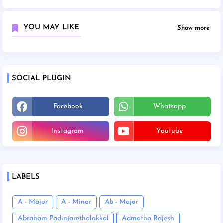
YOU MAY LIKE
Show more
SOCIAL PLUGIN
Facebook
Whatsapp
Instagram
Youtube
LABELS
A - Major
A - Minor
Ab - Major
Abraham Padinjarethalakkal
Admatha Rajesh