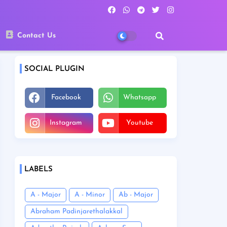
Contact Us
SOCIAL PLUGIN
Facebook
Whatsapp
Instagram
Youtube
LABELS
A - Major
A - Minor
Ab - Major
Abraham Padinjarethalakkal