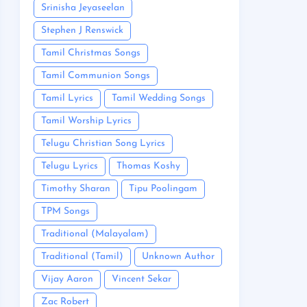
Srinisha Jeyaseelan
Stephen J Renswick
Tamil Christmas Songs
Tamil Communion Songs
Tamil Lyrics
Tamil Wedding Songs
Tamil Worship Lyrics
Telugu Christian Song Lyrics
Telugu Lyrics
Thomas Koshy
Timothy Sharan
Tipu Poolingam
TPM Songs
Traditional (Malayalam)
Traditional (Tamil)
Unknown Author
Vijay Aaron
Vincent Sekar
Zac Robert