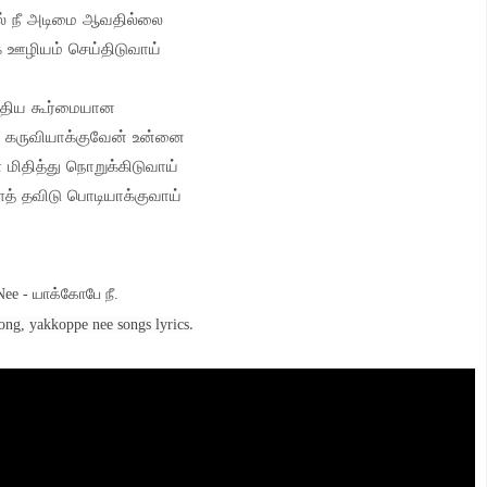
் நீ அடிமை ஆவதில்லை
 ஊழியம் செய்திடுவாய்
ுதிய கூர்மையான
ம் கருவியாக்குவேன் உன்னை
ிதித்து நொறுக்கிடுவாய்
த் தவிடு பொடியாக்குவாய்
ee - யாக்கோபே நீ.
.
song,
yakkoppe nee songs lyrics