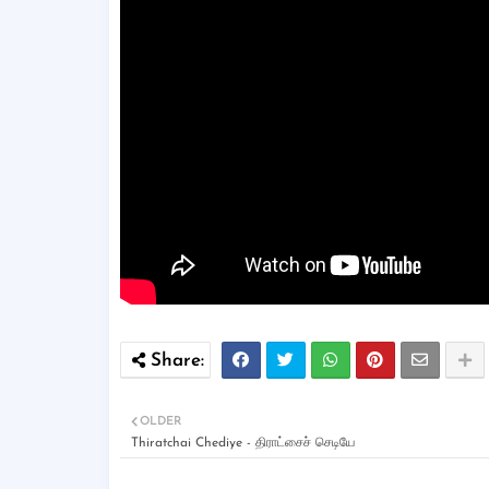
OLDER
Thiratchai Chediye - திராட்சைச் செடியே