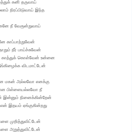
்த்துக் கனி தருவாய்
லாம் நிரப்பிடுவாய் இந்த
கனே நீ வேரூன்றுவாய்
னே காப்பாற்றுவேன்
றும் நீர் பாய்ச்சுவேன்
ம் காத்துக் கொள்வேன் உன்னை
ீங்கிழைக்க விடமாட்டேன்
ன மகன் அல்லவோ எனக்கு
மான பிள்ளையல்லவோ நீ
 இன்னும் நினைக்கின்றேன்
என் இதயம் ஏங்குகின்றது
களை முறித்துவிட்டேன்
களை அறுத்துவிட்டேன்