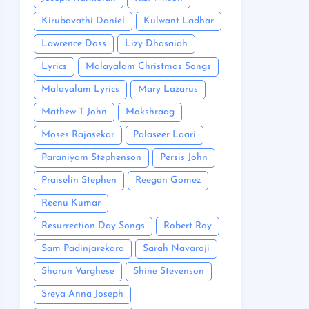
Kirubavathi Daniel
Kulwant Ladhar
Lawrence Doss
Lizy Dhasaiah
Lyrics
Malayalam Christmas Songs
Malayalam Lyrics
Mary Lazarus
Mathew T John
Mokshraag
Moses Rajasekar
Palaseer Laari
Paraniyam Stephenson
Persis John
Praiselin Stephen
Reegan Gomez
Reenu Kumar
Resurrection Day Songs
Robert Roy
Sam Padinjarekara
Sarah Navaroji
Sharun Varghese
Shine Stevenson
Sreya Anna Joseph