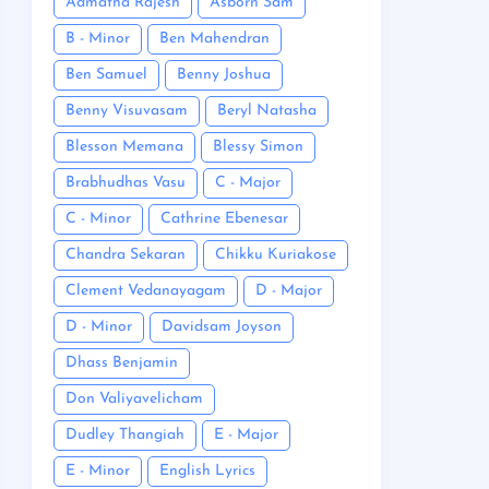
Admatha Rajesh
Asborn Sam
B - Minor
Ben Mahendran
Ben Samuel
Benny Joshua
Benny Visuvasam
Beryl Natasha
Blesson Memana
Blessy Simon
Brabhudhas Vasu
C - Major
C - Minor
Cathrine Ebenesar
Chandra Sekaran
Chikku Kuriakose
Clement Vedanayagam
D - Major
D - Minor
Davidsam Joyson
Dhass Benjamin
Don Valiyavelicham
Dudley Thangiah
E - Major
E - Minor
English Lyrics