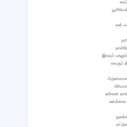
காய
பூமியெல்
என் ம
நா
நாள்தோ
இரவும் பகலு
எவரும் த
அருமையா
பிரிய
உன்னை நான்
உனக்காக 
நுகங்
கட்டு