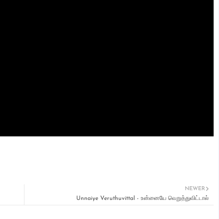
NEWER
Unnaiye Veruthuvittal - உன்னையே வெறுத்துவிட்டால்