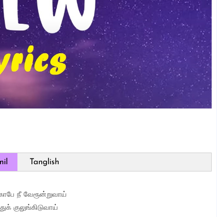
il
Tanglish
ோபே நீ வேரூன்றுவாய்
்துக் குலுங்கிடுவாய்