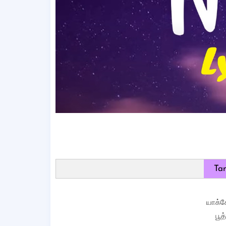
Tam
யாக்க
பூத