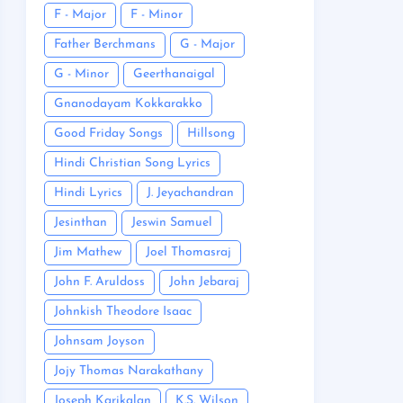
F - Major
F - Minor
Father Berchmans
G - Major
G - Minor
Geerthanaigal
Gnanodayam Kokkarakko
Good Friday Songs
Hillsong
Hindi Christian Song Lyrics
Hindi Lyrics
J. Jeyachandran
Jesinthan
Jeswin Samuel
Jim Mathew
Joel Thomasraj
John F. Aruldoss
John Jebaraj
Johnkish Theodore Isaac
Johnsam Joyson
Jojy Thomas Narakathany
Joseph Karikalan
K.S. Wilson