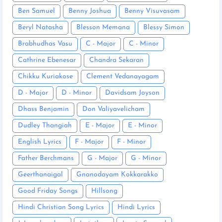
Ben Samuel
Benny Joshua
Benny Visuvasam
Beryl Natasha
Blesson Memana
Blessy Simon
Brabhudhas Vasu
C - Major
C - Minor
Cathrine Ebenesar
Chandra Sekaran
Chikku Kuriakose
Clement Vedanayagam
D - Major
D - Minor
Davidsam Joyson
Dhass Benjamin
Don Valiyavelicham
Dudley Thangiah
E - Major
E - Minor
English Lyrics
F - Major
F - Minor
Father Berchmans
G - Major
G - Minor
Geerthanaigal
Gnanodayam Kokkarakko
Good Friday Songs
Hillsong
Hindi Christian Song Lyrics
Hindi Lyrics