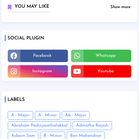
YOU MAY LIKE
Show more
SOCIAL PLUGIN
Facebook
Whatsapp
Instagram
Youtube
LABELS
A - Major
A - Minor
Ab - Major
Abraham Padinjarethalakkal
Admatha Rajesh
Asborn Sam
B - Minor
Ben Mahendran