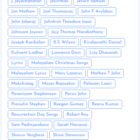
J. Jeyachandran
Jesinthan
Jeswin Samuel
Jim Mathew
Joel Thomasraj
John F. Aruldoss
John Jebaraj
Johnkish Theodore Isaac
Johnsam Joyson
Jojy Thomas Narakathany
Joseph Karikalan
K.S. Wilson
Kirubavathi Daniel
Kulwant Ladhar
Lawrence Doss
Lizy Dhasaiah
Lyrics
Malayalam Christmas Songs
Malayalam Lyrics
Mary Lazarus
Mathew T John
Mokshraag
Moses Rajasekar
Palaseer Laari
Paraniyam Stephenson
Persis John
Praiselin Stephen
Reegan Gomez
Reenu Kumar
Resurrection Day Songs
Robert Roy
Sam Padinjarekara
Sarah Navaroji
Sharun Varghese
Shine Stevenson