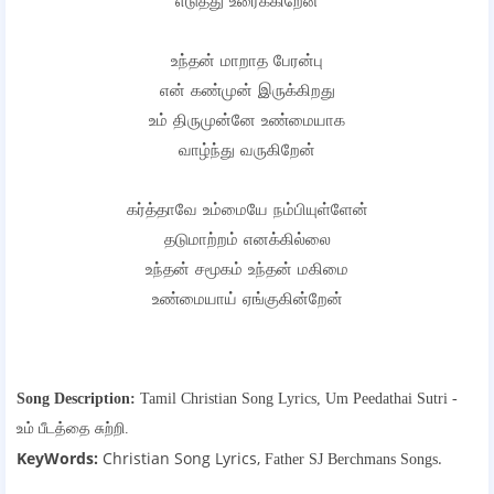
எடுத்து உரைக்கிறேன்
உந்தன் மாறாத பேரன்பு
என் கண்முன் இருக்கிறது
உம் திருமுன்னே உண்மையாக
வாழ்ந்து வருகிறேன்
கர்த்தாவே உம்மையே நம்பியுள்ளேன்
தடுமாற்றம் எனக்கில்லை
உந்தன் சமூகம் உந்தன் மகிமை
உண்மையாய் ஏங்குகின்றேன்
Song Description:
Tamil Christian Song Lyrics,
Um Peedathai Sutri -
உம் பீடத்தை சுற்றி.
KeyWords:
Christian Song Lyrics,
.
Father SJ Berchmans Songs