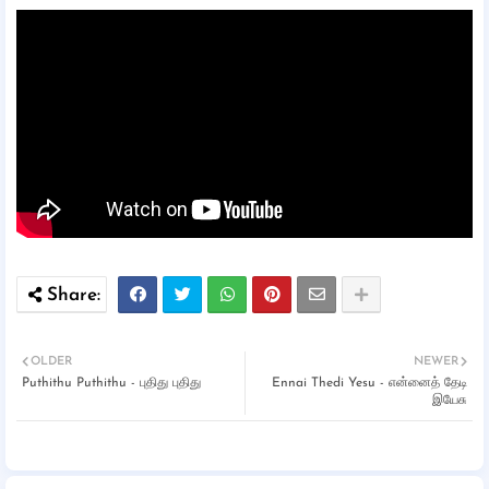
OLDER
NEWER
Puthithu Puthithu - புதிது புதிது
Ennai Thedi Yesu - என்னைத் தேடி
இயேசு