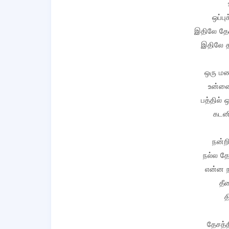
ஒப்ப
இதிலே தேவ
இதிலே 
ஒரு மண
உன்னை
பத்தில் 
கடனி
நன்றி
நல்ல த
என்ன ந
தீ
த
தேசத்த