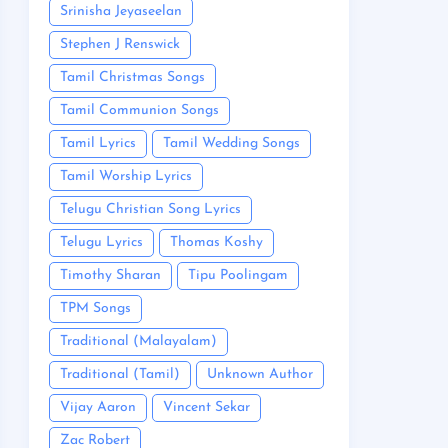
Srinisha Jeyaseelan
Stephen J Renswick
Tamil Christmas Songs
Tamil Communion Songs
Tamil Lyrics
Tamil Wedding Songs
Tamil Worship Lyrics
Telugu Christian Song Lyrics
Telugu Lyrics
Thomas Koshy
Timothy Sharan
Tipu Poolingam
TPM Songs
Traditional (Malayalam)
Traditional (Tamil)
Unknown Author
Vijay Aaron
Vincent Sekar
Zac Robert