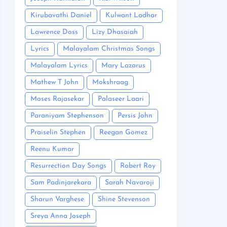
Kirubavathi Daniel
Kulwant Ladhar
Lawrence Doss
Lizy Dhasaiah
Lyrics
Malayalam Christmas Songs
Malayalam Lyrics
Mary Lazarus
Mathew T John
Mokshraag
Moses Rajasekar
Palaseer Laari
Paraniyam Stephenson
Persis John
Praiselin Stephen
Reegan Gomez
Reenu Kumar
Resurrection Day Songs
Robert Roy
Sam Padinjarekara
Sarah Navaroji
Sharun Varghese
Shine Stevenson
Sreya Anna Joseph