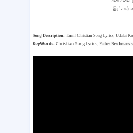
சபைகளை நிர
இரட்சகர் 
Song Description:
Tamil Christian Song Lyrics,
Udalai K
KeyWords:
Christian Song Lyrics,
Father Berchmans s