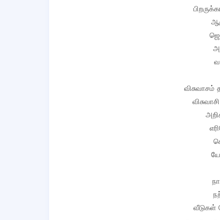
பிறருக்
ஆள
ஜெப
அ
வ
விசுவாசம்
விசுவாசி
அறி
எரி
ச
யோ
நா
நற
வீடுகள்