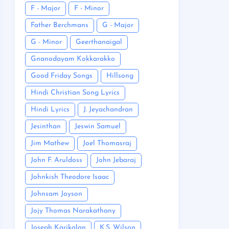
F - Major
F - Minor
Father Berchmans
G - Major
G - Minor
Geerthanaigal
Gnanodayam Kokkarakko
Good Friday Songs
Hillsong
Hindi Christian Song Lyrics
Hindi Lyrics
J. Jeyachandran
Jesinthan
Jeswin Samuel
Jim Mathew
Joel Thomasraj
John F. Aruldoss
John Jebaraj
Johnkish Theodore Isaac
Johnsam Joyson
Jojy Thomas Narakathany
Joseph Karikalan
K.S. Wilson