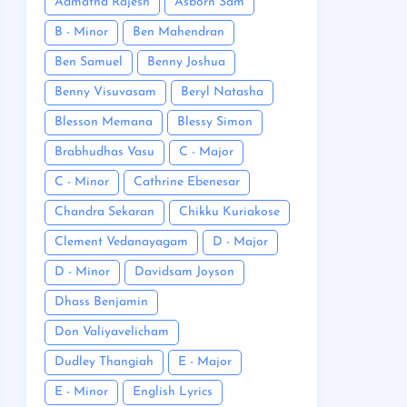
Admatha Rajesh
Asborn Sam
B - Minor
Ben Mahendran
Ben Samuel
Benny Joshua
Benny Visuvasam
Beryl Natasha
Blesson Memana
Blessy Simon
Brabhudhas Vasu
C - Major
C - Minor
Cathrine Ebenesar
Chandra Sekaran
Chikku Kuriakose
Clement Vedanayagam
D - Major
D - Minor
Davidsam Joyson
Dhass Benjamin
Don Valiyavelicham
Dudley Thangiah
E - Major
E - Minor
English Lyrics