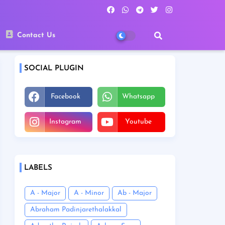
Contact Us
SOCIAL PLUGIN
Facebook
Whatsapp
Instagram
Youtube
LABELS
A - Major
A - Minor
Ab - Major
Abraham Padinjarethalakkal