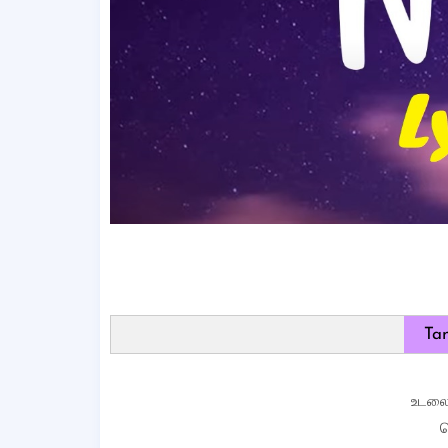
Tam
உடலை
க