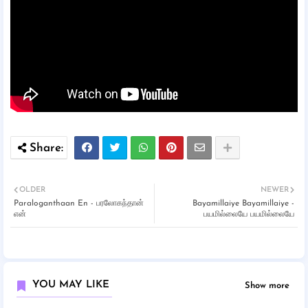
OLDER
NEWER
Paraloganthaan En - பரலோகந்தான்
Bayamillaiye Bayamillaiye -
என்
பயமில்லையே பயமில்லையே
YOU MAY LIKE
Show more