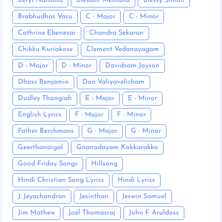
Beryl Natasha
Blesson Memana
Blessy Simon
Brabhudhas Vasu
C - Major
C - Minor
Cathrine Ebenesar
Chandra Sekaran
Chikku Kuriakose
Clement Vedanayagam
D - Major
D - Minor
Davidsam Joyson
Dhass Benjamin
Don Valiyavelicham
Dudley Thangiah
E - Major
E - Minor
English Lyrics
F - Major
F - Minor
Father Berchmans
G - Major
G - Minor
Geerthanaigal
Gnanodayam Kokkarakko
Good Friday Songs
Hillsong
Hindi Christian Song Lyrics
Hindi Lyrics
J. Jeyachandran
Jesinthan
Jeswin Samuel
Jim Mathew
Joel Thomasraj
John F. Aruldoss