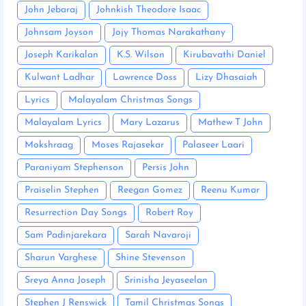
John Jebaraj
Johnkish Theodore Isaac
Johnsam Joyson
Jojy Thomas Narakathany
Joseph Karikalan
K.S. Wilson
Kirubavathi Daniel
Kulwant Ladhar
Lawrence Doss
Lizy Dhasaiah
Lyrics
Malayalam Christmas Songs
Malayalam Lyrics
Mary Lazarus
Mathew T John
Mokshraag
Moses Rajasekar
Palaseer Laari
Paraniyam Stephenson
Persis John
Praiselin Stephen
Reegan Gomez
Reenu Kumar
Resurrection Day Songs
Robert Roy
Sam Padinjarekara
Sarah Navaroji
Sharun Varghese
Shine Stevenson
Sreya Anna Joseph
Srinisha Jeyaseelan
Stephen J Renswick
Tamil Christmas Songs