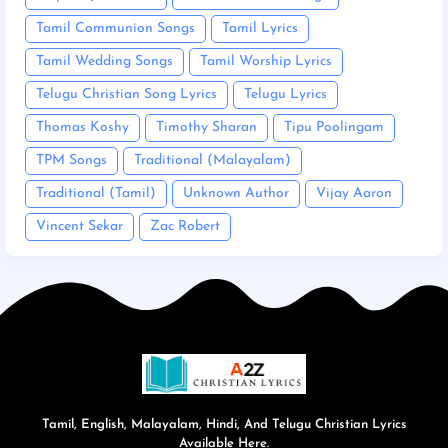
Tamil Communion Songs
Tamil Lyrics
Tamil Wedding Songs
Tamil Worship Lyrics
Telugu Christian Song Lyrics
Telugu Lyrics
Thomas Koshy
Timothy Sharan
Tipu Poolingam
TPM Songs
Traditional (Malayalam)
Traditional (Tamil)
Unknown Author
Vijay Aaron
Vincent Sekar
Zac Robert
Tamil, English, Malayalam, Hindi, And Telugu Christian Lyrics
Available Here.