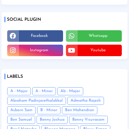
SOCIAL PLUGIN
Facebook
Whatsapp
Instagram
Youtube
LABELS
A - Major
A - Minor
Ab - Major
Abraham Padinjarethalakkal
Admatha Rajesh
Asborn Sam
B - Minor
Ben Mahendran
Ben Samuel
Benny Joshua
Benny Visuvasam