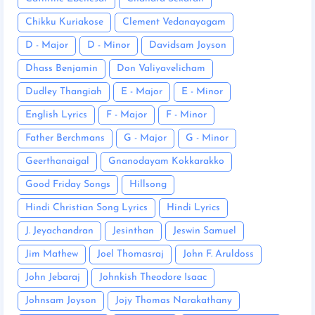
Chikku Kuriakose
Clement Vedanayagam
D - Major
D - Minor
Davidsam Joyson
Dhass Benjamin
Don Valiyavelicham
Dudley Thangiah
E - Major
E - Minor
English Lyrics
F - Major
F - Minor
Father Berchmans
G - Major
G - Minor
Geerthanaigal
Gnanodayam Kokkarakko
Good Friday Songs
Hillsong
Hindi Christian Song Lyrics
Hindi Lyrics
J. Jeyachandran
Jesinthan
Jeswin Samuel
Jim Mathew
Joel Thomasraj
John F. Aruldoss
John Jebaraj
Johnkish Theodore Isaac
Johnsam Joyson
Jojy Thomas Narakathany