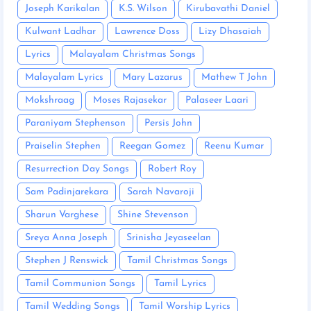
Joseph Karikalan
K.S. Wilson
Kirubavathi Daniel
Kulwant Ladhar
Lawrence Doss
Lizy Dhasaiah
Lyrics
Malayalam Christmas Songs
Malayalam Lyrics
Mary Lazarus
Mathew T John
Mokshraag
Moses Rajasekar
Palaseer Laari
Paraniyam Stephenson
Persis John
Praiselin Stephen
Reegan Gomez
Reenu Kumar
Resurrection Day Songs
Robert Roy
Sam Padinjarekara
Sarah Navaroji
Sharun Varghese
Shine Stevenson
Sreya Anna Joseph
Srinisha Jeyaseelan
Stephen J Renswick
Tamil Christmas Songs
Tamil Communion Songs
Tamil Lyrics
Tamil Wedding Songs
Tamil Worship Lyrics