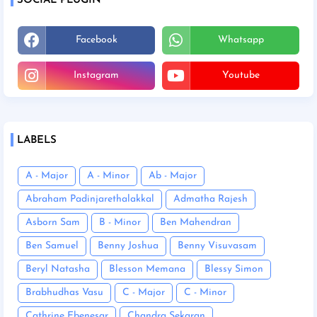
SOCIAL PLUGIN
Facebook
Whatsapp
Instagram
Youtube
LABELS
A - Major
A - Minor
Ab - Major
Abraham Padinjarethalakkal
Admatha Rajesh
Asborn Sam
B - Minor
Ben Mahendran
Ben Samuel
Benny Joshua
Benny Visuvasam
Beryl Natasha
Blesson Memana
Blessy Simon
Brabhudhas Vasu
C - Major
C - Minor
Cathrine Ebenesar
Chandra Sekaran