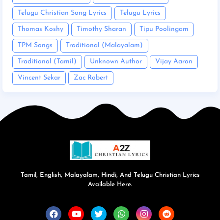
Telugu Christian Song Lyrics
Telugu Lyrics
Thomas Koshy
Timothy Sharan
Tipu Poolingam
TPM Songs
Traditional (Malayalam)
Traditional (Tamil)
Unknown Author
Vijay Aaron
Vincent Sekar
Zac Robert
Tamil, English, Malayalam, Hindi, And Telugu Christian Lyrics
Available Here.