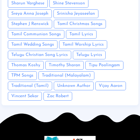
Sharun Varghese
Shine Stevenson
Sreya Anna Joseph
Srinisha Jeyaseelan
Stephen J Renswick
Tamil Christmas Songs
Tamil Communion Songs
Tamil Lyrics
Tamil Wedding Songs
Tamil Worship Lyrics
Telugu Christian Song Lyrics
Telugu Lyrics
Thomas Koshy
Timothy Sharan
Tipu Poolingam
TPM Songs
Traditional (Malayalam)
Traditional (Tamil)
Unknown Author
Vijay Aaron
Vincent Sekar
Zac Robert