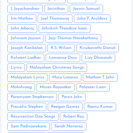
J. Jeyachandran
Jesinthan
Jeswin Samuel
Jim Mathew
Joel Thomasraj
John F. Aruldoss
John Jebaraj
Johnkish Theodore Isaac
Johnsam Joyson
Jojy Thomas Narakathany
Joseph Karikalan
K.S. Wilson
Kirubavathi Daniel
Kulwant Ladhar
Lawrence Doss
Lizy Dhasaiah
Lyrics
Malayalam Christmas Songs
Malayalam Lyrics
Mary Lazarus
Mathew T John
Mokshraag
Moses Rajasekar
Palaseer Laari
Paraniyam Stephenson
Persis John
Praiselin Stephen
Reegan Gomez
Reenu Kumar
Resurrection Day Songs
Robert Roy
Sam Padinjarekara
Sarah Navaroji