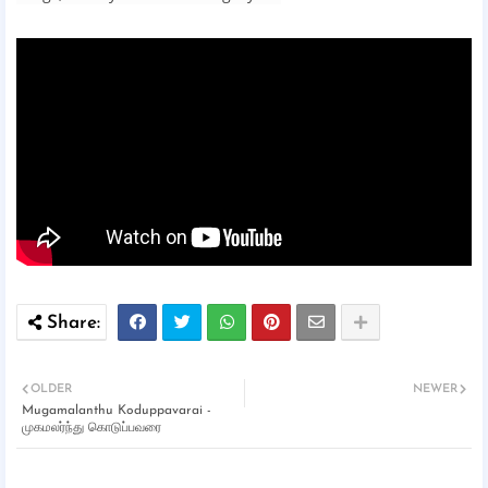
OLDER
NEWER
Mugamalanthu Koduppavarai -
முகமலர்ந்து கொடுப்பவரை