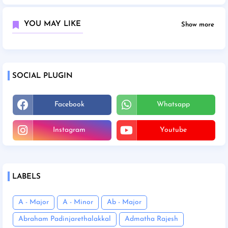
YOU MAY LIKE
Show more
SOCIAL PLUGIN
Facebook
Whatsapp
Instagram
Youtube
LABELS
A - Major
A - Minor
Ab - Major
Abraham Padinjarethalakkal
Admatha Rajesh