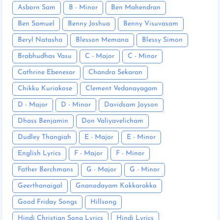
Asborn Sam
B - Minor
Ben Mahendran
Ben Samuel
Benny Joshua
Benny Visuvasam
Beryl Natasha
Blesson Memana
Blessy Simon
Brabhudhas Vasu
C - Major
C - Minor
Cathrine Ebenesar
Chandra Sekaran
Chikku Kuriakose
Clement Vedanayagam
D - Major
D - Minor
Davidsam Joyson
Dhass Benjamin
Don Valiyavelicham
Dudley Thangiah
E - Major
E - Minor
English Lyrics
F - Major
F - Minor
Father Berchmans
G - Major
G - Minor
Geerthanaigal
Gnanodayam Kokkarakko
Good Friday Songs
Hillsong
Hindi Christian Song Lyrics
Hindi Lyrics