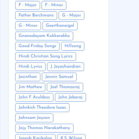
F - Major
F - Minor
Father Berchmans
G - Major
G - Minor
Geerthanaigal
Gnanodayam Kokkarakko
Good Friday Songs
Hillsong
Hindi Christian Song Lyrics
Hindi Lyrics
J. Jeyachandran
Jesinthan
Jeswin Samuel
Jim Mathew
Joel Thomasraj
John F. Aruldoss
John Jebaraj
Johnkish Theodore Isaac
Johnsam Joyson
Jojy Thomas Narakathany
Joseph Karikalan
K.S. Wilson