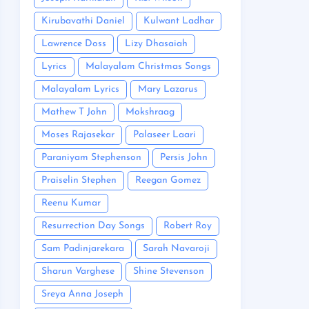
Kirubavathi Daniel
Kulwant Ladhar
Lawrence Doss
Lizy Dhasaiah
Lyrics
Malayalam Christmas Songs
Malayalam Lyrics
Mary Lazarus
Mathew T John
Mokshraag
Moses Rajasekar
Palaseer Laari
Paraniyam Stephenson
Persis John
Praiselin Stephen
Reegan Gomez
Reenu Kumar
Resurrection Day Songs
Robert Roy
Sam Padinjarekara
Sarah Navaroji
Sharun Varghese
Shine Stevenson
Sreya Anna Joseph