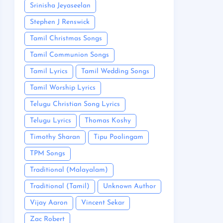
Srinisha Jeyaseelan
Stephen J Renswick
Tamil Christmas Songs
Tamil Communion Songs
Tamil Lyrics
Tamil Wedding Songs
Tamil Worship Lyrics
Telugu Christian Song Lyrics
Telugu Lyrics
Thomas Koshy
Timothy Sharan
Tipu Poolingam
TPM Songs
Traditional (Malayalam)
Traditional (Tamil)
Unknown Author
Vijay Aaron
Vincent Sekar
Zac Robert