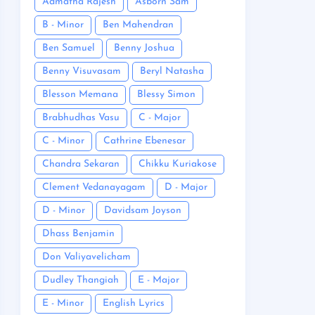
Admatha Rajesh
Asborn Sam
B - Minor
Ben Mahendran
Ben Samuel
Benny Joshua
Benny Visuvasam
Beryl Natasha
Blesson Memana
Blessy Simon
Brabhudhas Vasu
C - Major
C - Minor
Cathrine Ebenesar
Chandra Sekaran
Chikku Kuriakose
Clement Vedanayagam
D - Major
D - Minor
Davidsam Joyson
Dhass Benjamin
Don Valiyavelicham
Dudley Thangiah
E - Major
E - Minor
English Lyrics