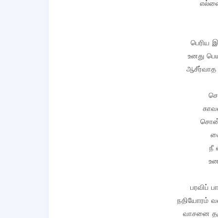
எல்ல
பெரிய இ
உனது பெய
ஆசீர்வாத 
செ
காவல
சொன்
க
நீ
உன
பரவிப் ப
நதியோரம் வள
வாசனை தரு