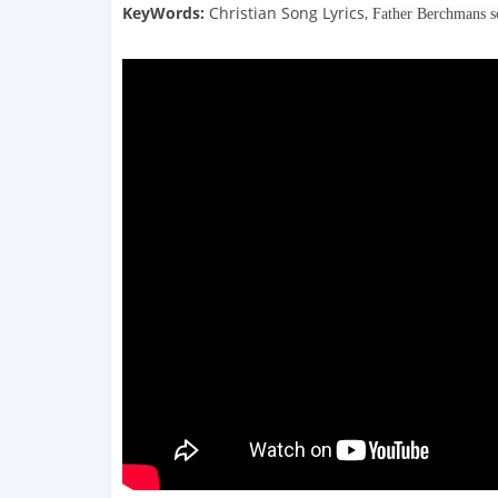
KeyWords:
Christian Song Lyrics,
Father Berchmans s