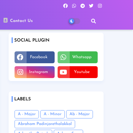
Contact Us
SOCIAL PLUGIN
Facebook
Whatsapp
Instagram
Youtube
LABELS
A - Major
A - Minor
Ab - Major
Abraham Padinjarethalakkal