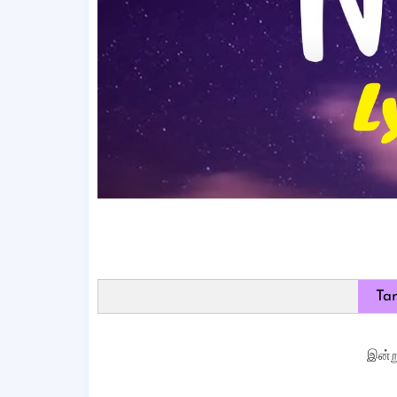
Tam
இன்ற