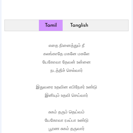
Tamil
Tanglish
எதை நினைத்தும் நீ
கலங்காதே மகனே மகளே
யேகோவா தேவன் உன்னை
நடத்திச் செல்வார்
இதுவரை உதவின எபிநேசர் உண்டு
இனியும் உதவி செய்வார்
சுகம் தரும் தெய்வம்
யேகோவா ரஃப்பா உண்டு
பூரண சுகம் தருவார்