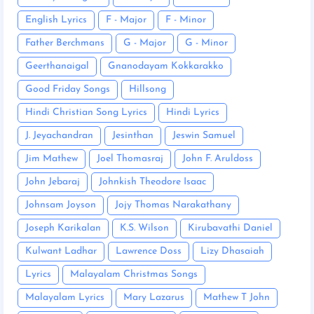
English Lyrics
F - Major
F - Minor
Father Berchmans
G - Major
G - Minor
Geerthanaigal
Gnanodayam Kokkarakko
Good Friday Songs
Hillsong
Hindi Christian Song Lyrics
Hindi Lyrics
J. Jeyachandran
Jesinthan
Jeswin Samuel
Jim Mathew
Joel Thomasraj
John F. Aruldoss
John Jebaraj
Johnkish Theodore Isaac
Johnsam Joyson
Jojy Thomas Narakathany
Joseph Karikalan
K.S. Wilson
Kirubavathi Daniel
Kulwant Ladhar
Lawrence Doss
Lizy Dhasaiah
Lyrics
Malayalam Christmas Songs
Malayalam Lyrics
Mary Lazarus
Mathew T John