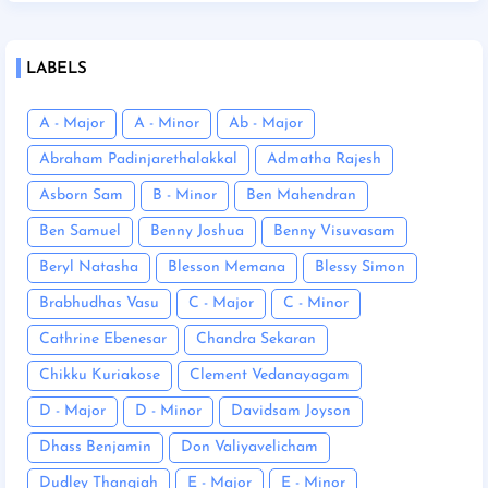
LABELS
A - Major
A - Minor
Ab - Major
Abraham Padinjarethalakkal
Admatha Rajesh
Asborn Sam
B - Minor
Ben Mahendran
Ben Samuel
Benny Joshua
Benny Visuvasam
Beryl Natasha
Blesson Memana
Blessy Simon
Brabhudhas Vasu
C - Major
C - Minor
Cathrine Ebenesar
Chandra Sekaran
Chikku Kuriakose
Clement Vedanayagam
D - Major
D - Minor
Davidsam Joyson
Dhass Benjamin
Don Valiyavelicham
Dudley Thangiah
E - Major
E - Minor