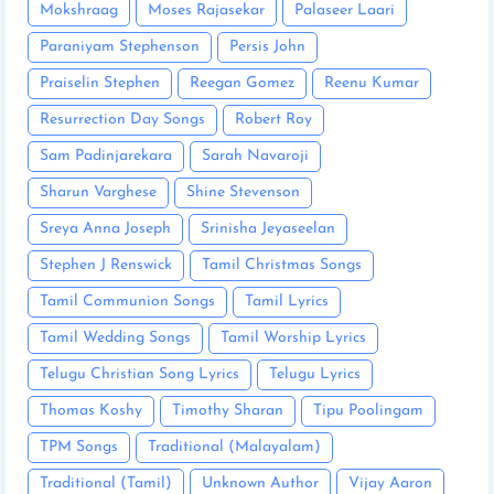
Mokshraag
Moses Rajasekar
Palaseer Laari
Paraniyam Stephenson
Persis John
Praiselin Stephen
Reegan Gomez
Reenu Kumar
Resurrection Day Songs
Robert Roy
Sam Padinjarekara
Sarah Navaroji
Sharun Varghese
Shine Stevenson
Sreya Anna Joseph
Srinisha Jeyaseelan
Stephen J Renswick
Tamil Christmas Songs
Tamil Communion Songs
Tamil Lyrics
Tamil Wedding Songs
Tamil Worship Lyrics
Telugu Christian Song Lyrics
Telugu Lyrics
Thomas Koshy
Timothy Sharan
Tipu Poolingam
TPM Songs
Traditional (Malayalam)
Traditional (Tamil)
Unknown Author
Vijay Aaron