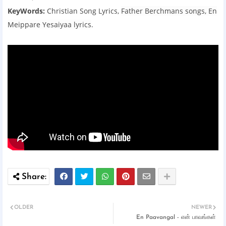
KeyWords:
Christian Song Lyrics,
Father Berchmans songs,
En
Meippare Yesaiyaa lyrics
.
OLDER
NEWER
En Paavangal - என் பாவங்கள்