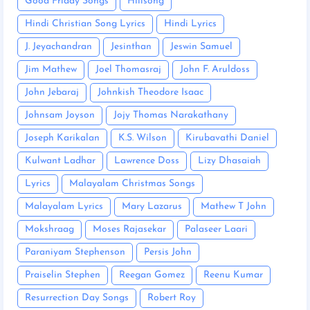
Good Friday Songs
Hillsong
Hindi Christian Song Lyrics
Hindi Lyrics
J. Jeyachandran
Jesinthan
Jeswin Samuel
Jim Mathew
Joel Thomasraj
John F. Aruldoss
John Jebaraj
Johnkish Theodore Isaac
Johnsam Joyson
Jojy Thomas Narakathany
Joseph Karikalan
K.S. Wilson
Kirubavathi Daniel
Kulwant Ladhar
Lawrence Doss
Lizy Dhasaiah
Lyrics
Malayalam Christmas Songs
Malayalam Lyrics
Mary Lazarus
Mathew T John
Mokshraag
Moses Rajasekar
Palaseer Laari
Paraniyam Stephenson
Persis John
Praiselin Stephen
Reegan Gomez
Reenu Kumar
Resurrection Day Songs
Robert Roy