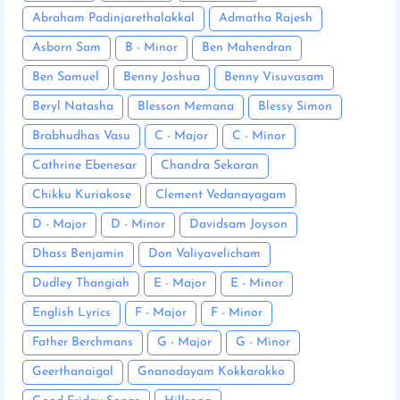
Abraham Padinjarethalakkal
Admatha Rajesh
Asborn Sam
B - Minor
Ben Mahendran
Ben Samuel
Benny Joshua
Benny Visuvasam
Beryl Natasha
Blesson Memana
Blessy Simon
Brabhudhas Vasu
C - Major
C - Minor
Cathrine Ebenesar
Chandra Sekaran
Chikku Kuriakose
Clement Vedanayagam
D - Major
D - Minor
Davidsam Joyson
Dhass Benjamin
Don Valiyavelicham
Dudley Thangiah
E - Major
E - Minor
English Lyrics
F - Major
F - Minor
Father Berchmans
G - Major
G - Minor
Geerthanaigal
Gnanodayam Kokkarakko