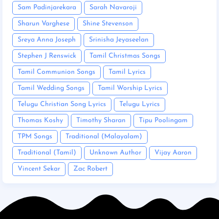
Sam Padinjarekara
Sarah Navaroji
Sharun Varghese
Shine Stevenson
Sreya Anna Joseph
Srinisha Jeyaseelan
Stephen J Renswick
Tamil Christmas Songs
Tamil Communion Songs
Tamil Lyrics
Tamil Wedding Songs
Tamil Worship Lyrics
Telugu Christian Song Lyrics
Telugu Lyrics
Thomas Koshy
Timothy Sharan
Tipu Poolingam
TPM Songs
Traditional (Malayalam)
Traditional (Tamil)
Unknown Author
Vijay Aaron
Vincent Sekar
Zac Robert