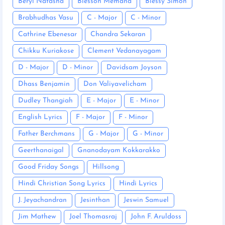
Beryl Natasha
Blesson Memana
Blessy Simon
Brabhudhas Vasu
C - Major
C - Minor
Cathrine Ebenesar
Chandra Sekaran
Chikku Kuriakose
Clement Vedanayagam
D - Major
D - Minor
Davidsam Joyson
Dhass Benjamin
Don Valiyavelicham
Dudley Thangiah
E - Major
E - Minor
English Lyrics
F - Major
F - Minor
Father Berchmans
G - Major
G - Minor
Geerthanaigal
Gnanodayam Kokkarakko
Good Friday Songs
Hillsong
Hindi Christian Song Lyrics
Hindi Lyrics
J. Jeyachandran
Jesinthan
Jeswin Samuel
Jim Mathew
Joel Thomasraj
John F. Aruldoss