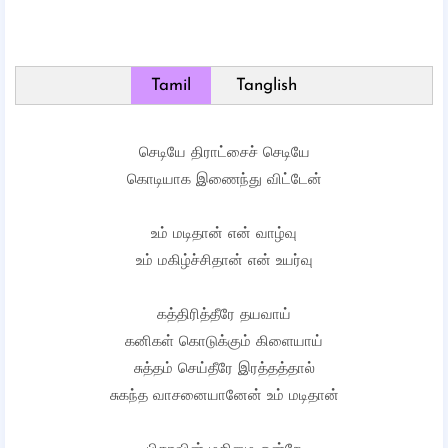
Tamil
Tanglish
செடியே திராட்சைச் செடியே
கொடியாக இணைந்து விட்டேன்
உம் மடிதான் என் வாழ்வு
உம் மகிழ்ச்சிதான் என் உயர்வு
கத்திரித்தீரே தயவாய்
கனிகள் கொடுக்கும் கிளையாய்
சுத்தம் செய்தீரே இரத்தத்தால்
சுகந்த வாசனையானேன் உம் மடிதான்