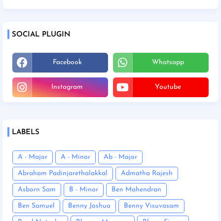
SOCIAL PLUGIN
Facebook
Whatsapp
Instagram
Youtube
LABELS
A - Major
A - Minor
Ab - Major
Abraham Padinjarethalakkal
Admatha Rajesh
Asborn Sam
B - Minor
Ben Mahendran
Ben Samuel
Benny Joshua
Benny Visuvasam