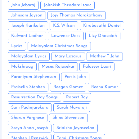
John Jebaraj
Johnkish Theodore Isaac
Johnsam Joyson
Jojy Thomas Narakathany
Joseph Karikalan
K.S. Wilson
Kirubavathi Daniel
Kulwant Ladhar
Lawrence Doss
Lizy Dhasaiah
Lyrics
Malayalam Christmas Songs
Malayalam Lyrics
Mary Lazarus
Mathew T John
Mokshraag
Moses Rajasekar
Palaseer Laari
Paraniyam Stephenson
Persis John
Praiselin Stephen
Reegan Gomez
Reenu Kumar
Resurrection Day Songs
Robert Roy
Sam Padinjarekara
Sarah Navaroji
Sharun Varghese
Shine Stevenson
Sreya Anna Joseph
Srinisha Jeyaseelan
Stephen J Renswick
Tamil Christmas Songs