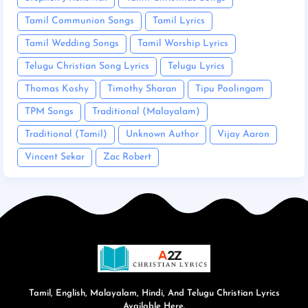
Tamil Communion Songs
Tamil Lyrics
Tamil Wedding Songs
Tamil Worship Lyrics
Telugu Christian Song Lyrics
Telugu Lyrics
Thomas Koshy
Timothy Sharan
Tipu Poolingam
TPM Songs
Traditional (Malayalam)
Traditional (Tamil)
Unknown Author
Vijay Aaron
Vincent Sekar
Zac Robert
Tamil, English, Malayalam, Hindi, And Telugu Christian Lyrics
Available Here.