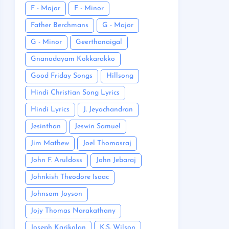
F - Major
F - Minor
Father Berchmans
G - Major
G - Minor
Geerthanaigal
Gnanodayam Kokkarakko
Good Friday Songs
Hillsong
Hindi Christian Song Lyrics
Hindi Lyrics
J. Jeyachandran
Jesinthan
Jeswin Samuel
Jim Mathew
Joel Thomasraj
John F. Aruldoss
John Jebaraj
Johnkish Theodore Isaac
Johnsam Joyson
Jojy Thomas Narakathany
Joseph Karikalan
K.S. Wilson