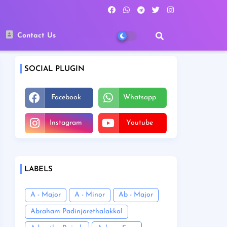
Contact Us
SOCIAL PLUGIN
Facebook
Whatsapp
Instagram
Youtube
LABELS
A - Major
A - Minor
Ab - Major
Abraham Padinjarethalakkal