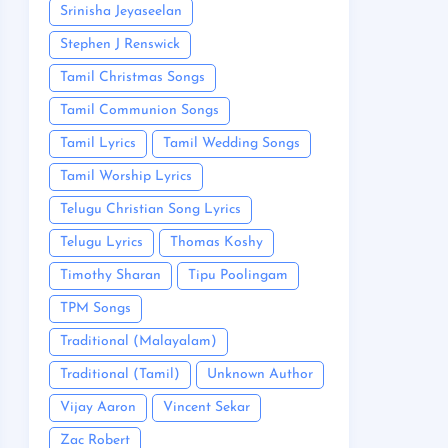
Srinisha Jeyaseelan
Stephen J Renswick
Tamil Christmas Songs
Tamil Communion Songs
Tamil Lyrics
Tamil Wedding Songs
Tamil Worship Lyrics
Telugu Christian Song Lyrics
Telugu Lyrics
Thomas Koshy
Timothy Sharan
Tipu Poolingam
TPM Songs
Traditional (Malayalam)
Traditional (Tamil)
Unknown Author
Vijay Aaron
Vincent Sekar
Zac Robert