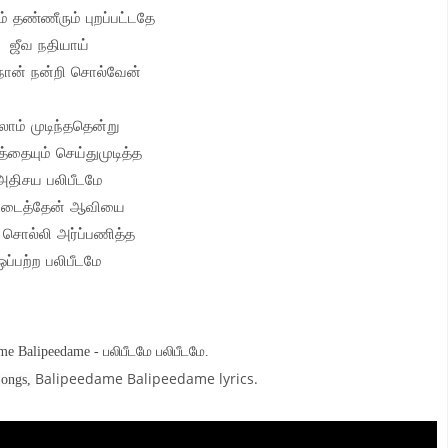
் தண்ணீரும் புறப்பட்டதே
ஜீவ நதியாய்
 நான் நன்றி சொல்வேன்
லாம் முடிந்ததென்று
தையும் செய்துமுடித்த
அதிசய பலிபீடமே
படைத்தேன் ஆவியை
 சொல்லி அர்ப்பணித்த
ஒப்பற்ற பலிபீடமே
me Balipeedame - பலிபீடமே பலிபீடமே.
Balipeedame Balipeedame lyrics.
Songs,