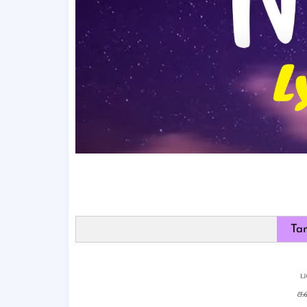
Tam
ப
க