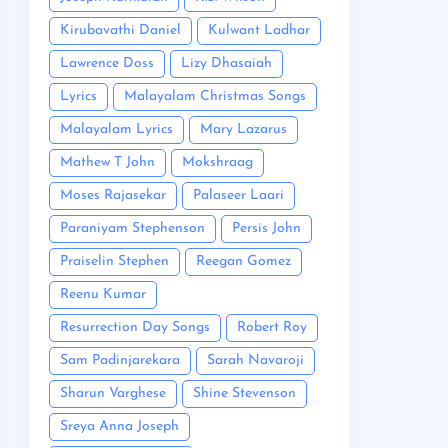
Kirubavathi Daniel
Kulwant Ladhar
Lawrence Doss
Lizy Dhasaiah
Lyrics
Malayalam Christmas Songs
Malayalam Lyrics
Mary Lazarus
Mathew T John
Mokshraag
Moses Rajasekar
Palaseer Laari
Paraniyam Stephenson
Persis John
Praiselin Stephen
Reegan Gomez
Reenu Kumar
Resurrection Day Songs
Robert Roy
Sam Padinjarekara
Sarah Navaroji
Sharun Varghese
Shine Stevenson
Sreya Anna Joseph