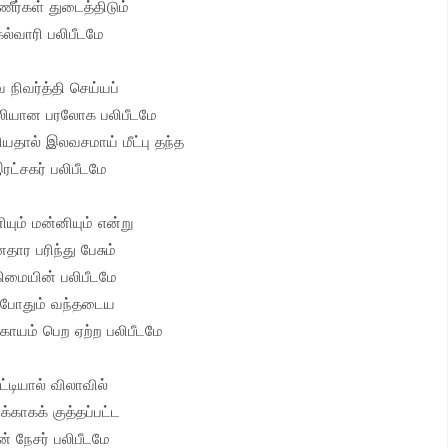
ீர்கள் துடைத்திடும்
கல்வாரி பலிபீடமே
 நிவர்த்தி செய்யப்
பலியான பரலோக பலிபீடமே
தியதால் இலவசமாய் மீட்பு தந்த
ரட்சகர் பலிபீடமே
யும் மன்னியும் என்று
தார பரிந்து பேசும்
ிமையின் பலிபீடமே
்போதும் வந்தடைய
காயம் பெற ஏற்ற பலிபீடமே
ட்டியால் விலாவில்
்காகக் குத்தப்பட்ட
ன் நேசர் பலிபீடமே