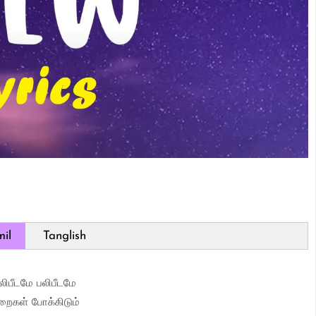
il
Tanglish
லிபீடமே பலிபீடமே
றைகள் போக்கிடும்