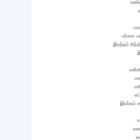
கண்ண
பாவ
பரிகார 
இரத்தம் சிந்
இ
மன்னி
மன
மக
எப
இரக்கம் ச
ஈ
எனக
எ