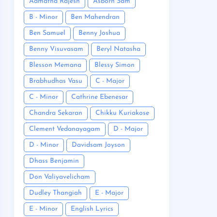
Admatha Rajesh
Asborn Sam
B - Minor
Ben Mahendran
Ben Samuel
Benny Joshua
Benny Visuvasam
Beryl Natasha
Blesson Memana
Blessy Simon
Brabhudhas Vasu
C - Major
C - Minor
Cathrine Ebenesar
Chandra Sekaran
Chikku Kuriakose
Clement Vedanayagam
D - Major
D - Minor
Davidsam Joyson
Dhass Benjamin
Don Valiyavelicham
Dudley Thangiah
E - Major
E - Minor
English Lyrics