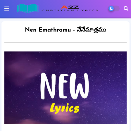
Nen Emathramu - నేనేమాత్రము