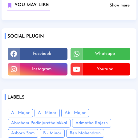
YOU MAY LIKE
Show more
SOCIAL PLUGIN
Facebook
Whatsapp
Instagram
Youtube
LABELS
A - Major
A - Minor
Ab - Major
Abraham Padinjarethalakkal
Admatha Rajesh
Asborn Sam
B - Minor
Ben Mahendran