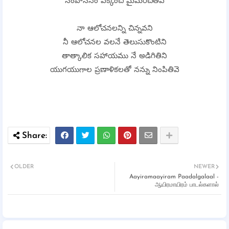
సింహాసనం ఎక్కించి మైమరచితివే
నా ఆలోచనలన్ని చిన్నవని
నీ ఆలోచనల వలనే తెలుసుకొంటిని
తాత్కాలిక సహాయము నే అడిగితిని
యుగయుగాల ప్రణాళికలతో నన్ను నింపితివె
OLDER
NEWER
Aayiramaayiram Paadalgalaal -
ஆயிரமாயிரம் பாடல்களால்