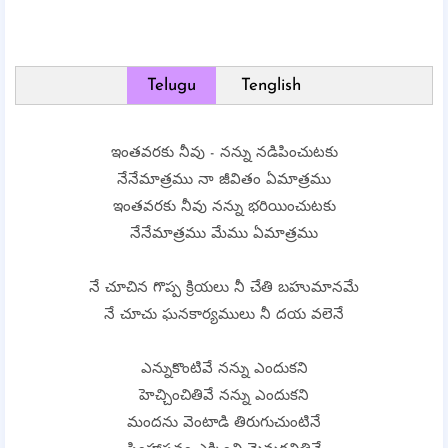
Telugu
Tenglish
ఇంతవరకు నీవు - నన్ను నడిపించుటకు
నేనేమాత్రము నా జీవితం ఏమాత్రము
ఇంతవరకు నీవు నన్ను భరియించుటకు
నేనేమాత్రము మేము ఏమాత్రము
నే చూచిన గొప్ప క్రియలు నీ చేతి బహుమానమే
నే చూచు ఘనకార్యములు నీ దయ వలెనే
ఎన్నుకొంటివే నన్ను ఎందుకని
హెచ్చించితివే నన్ను ఎందుకని
మందను వెంటాడి తిరుగుచుంటినే