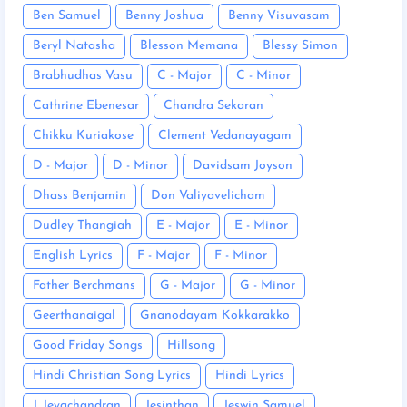
Ben Samuel
Benny Joshua
Benny Visuvasam
Beryl Natasha
Blesson Memana
Blessy Simon
Brabhudhas Vasu
C - Major
C - Minor
Cathrine Ebenesar
Chandra Sekaran
Chikku Kuriakose
Clement Vedanayagam
D - Major
D - Minor
Davidsam Joyson
Dhass Benjamin
Don Valiyavelicham
Dudley Thangiah
E - Major
E - Minor
English Lyrics
F - Major
F - Minor
Father Berchmans
G - Major
G - Minor
Geerthanaigal
Gnanodayam Kokkarakko
Good Friday Songs
Hillsong
Hindi Christian Song Lyrics
Hindi Lyrics
J. Jeyachandran
Jesinthan
Jeswin Samuel