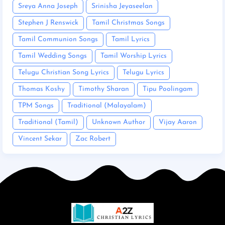
Sreya Anna Joseph
Srinisha Jeyaseelan
Stephen J Renswick
Tamil Christmas Songs
Tamil Communion Songs
Tamil Lyrics
Tamil Wedding Songs
Tamil Worship Lyrics
Telugu Christian Song Lyrics
Telugu Lyrics
Thomas Koshy
Timothy Sharan
Tipu Poolingam
TPM Songs
Traditional (Malayalam)
Traditional (Tamil)
Unknown Author
Vijay Aaron
Vincent Sekar
Zac Robert