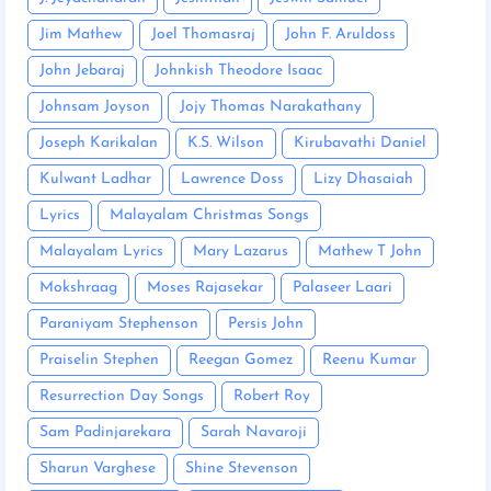
Jim Mathew
Joel Thomasraj
John F. Aruldoss
John Jebaraj
Johnkish Theodore Isaac
Johnsam Joyson
Jojy Thomas Narakathany
Joseph Karikalan
K.S. Wilson
Kirubavathi Daniel
Kulwant Ladhar
Lawrence Doss
Lizy Dhasaiah
Lyrics
Malayalam Christmas Songs
Malayalam Lyrics
Mary Lazarus
Mathew T John
Mokshraag
Moses Rajasekar
Palaseer Laari
Paraniyam Stephenson
Persis John
Praiselin Stephen
Reegan Gomez
Reenu Kumar
Resurrection Day Songs
Robert Roy
Sam Padinjarekara
Sarah Navaroji
Sharun Varghese
Shine Stevenson