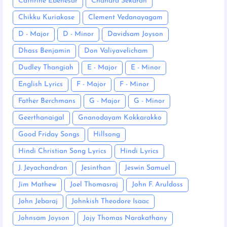
Cathrine Ebenesar
Chandra Sekaran
Chikku Kuriakose
Clement Vedanayagam
D - Major
D - Minor
Davidsam Joyson
Dhass Benjamin
Don Valiyavelicham
Dudley Thangiah
E - Major
E - Minor
English Lyrics
F - Major
F - Minor
Father Berchmans
G - Major
G - Minor
Geerthanaigal
Gnanodayam Kokkarakko
Good Friday Songs
Hillsong
Hindi Christian Song Lyrics
Hindi Lyrics
J. Jeyachandran
Jesinthan
Jeswin Samuel
Jim Mathew
Joel Thomasraj
John F. Aruldoss
John Jebaraj
Johnkish Theodore Isaac
Johnsam Joyson
Jojy Thomas Narakathany