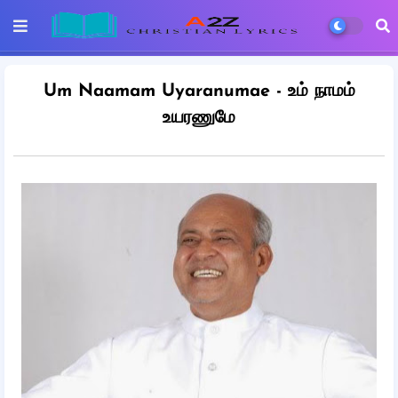
Um Naamam Uyaranumae - உம் நாமம்
உயரணுமே