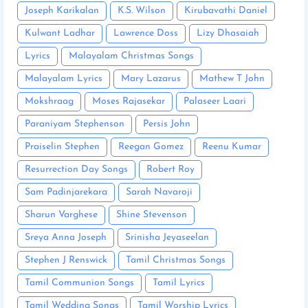
Joseph Karikalan
K.S. Wilson
Kirubavathi Daniel
Kulwant Ladhar
Lawrence Doss
Lizy Dhasaiah
Lyrics
Malayalam Christmas Songs
Malayalam Lyrics
Mary Lazarus
Mathew T John
Mokshraag
Moses Rajasekar
Palaseer Laari
Paraniyam Stephenson
Persis John
Praiselin Stephen
Reegan Gomez
Reenu Kumar
Resurrection Day Songs
Robert Roy
Sam Padinjarekara
Sarah Navaroji
Sharun Varghese
Shine Stevenson
Sreya Anna Joseph
Srinisha Jeyaseelan
Stephen J Renswick
Tamil Christmas Songs
Tamil Communion Songs
Tamil Lyrics
Tamil Wedding Songs
Tamil Worship Lyrics