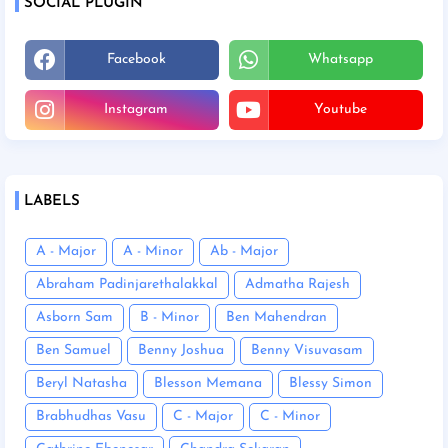
SOCIAL PLUGIN
Facebook
Whatsapp
Instagram
Youtube
LABELS
A - Major
A - Minor
Ab - Major
Abraham Padinjarethalakkal
Admatha Rajesh
Asborn Sam
B - Minor
Ben Mahendran
Ben Samuel
Benny Joshua
Benny Visuvasam
Beryl Natasha
Blesson Memana
Blessy Simon
Brabhudhas Vasu
C - Major
C - Minor