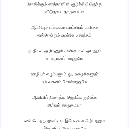
சோதிக்கும் சாத்தானின் சூழ்ச்சியிலிருந்து
விடுதலை தாருமையா
ஆட்சியும் வல்லமை மாட்சியும் மகிமை
என்றென்றும் உமக்கே சொந்தம்
ஜாதிகள் ஒழியணும் சண்டைகள் ஓயணும்
சமாதானம் வரணுமே
ஊழியர் எழும்பணும் ஓடி உழைக்கணும்
உம் வசனம் சொல்லணுமே
ஆவியில் நிறைந்து ஜெபிக்க துதிக்க
ஆர்வம் தாருமையா
என் சொந்த ஜனங்கள் இயேசுவை அறியணும்
இரட்சிப்பு அடையணுமே