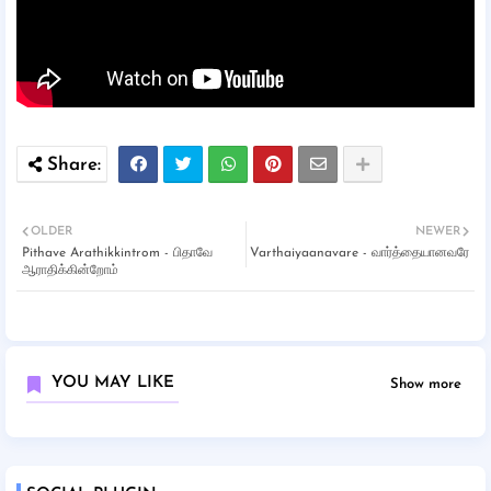
OLDER
NEWER
Pithave Arathikkintrom - பிதாவே
Varthaiyaanavare - வார்த்தையானவரே
ஆராதிக்கின்றோம்
YOU MAY LIKE
Show more