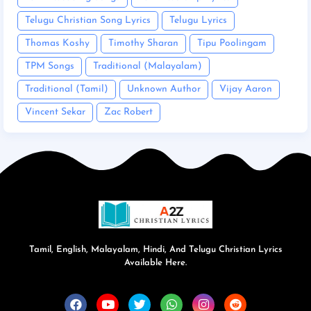
Telugu Christian Song Lyrics
Telugu Lyrics
Thomas Koshy
Timothy Sharan
Tipu Poolingam
TPM Songs
Traditional (Malayalam)
Traditional (Tamil)
Unknown Author
Vijay Aaron
Vincent Sekar
Zac Robert
Tamil, English, Malayalam, Hindi, And Telugu Christian Lyrics
Available Here.