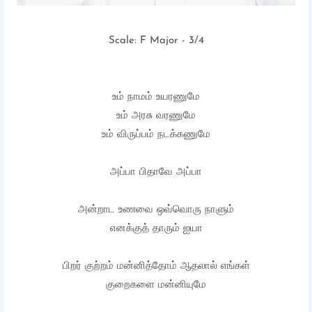
Scale: F Major - 3/4
உம் நாமம் உயரணுமே
உம் அரசு வரணுமே
உம் விருப்பம் நடக்கணுமே
அப்பா பிதாவே அப்பா
அன்றாட உணவை ஒவ்வொரு நாளும்
எனக்குத் தாரும் ஐயா
பிறர் குற்றம் மன்னித்தோம் ஆதலால் எங்கள்
குறைகளை மன்னியுமே