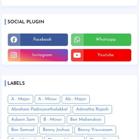
SOCIAL PLUGIN
Facebook
Whatsapp
Instagram
Youtube
LABELS
A - Major
A - Minor
Ab - Major
Abraham Padinjarethalakkal
Admatha Rajesh
Asborn Sam
B - Minor
Ben Mahendran
Ben Samuel
Benny Joshua
Benny Visuvasam