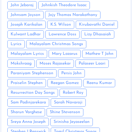
John Jebaraj
Johnkish Theodore Isaac
Johnsam Joyson
Jojy Thomas Narakathany
Joseph Karikalan
K.S. Wilson
Kirubavathi Daniel
Kulwant Ladhar
Lawrence Doss
Lizy Dhasaiah
Lyrics
Malayalam Christmas Songs
Malayalam Lyrics
Mary Lazarus
Mathew T John
Mokshraag
Moses Rajasekar
Palaseer Laari
Paraniyam Stephenson
Persis John
Praiselin Stephen
Reegan Gomez
Reenu Kumar
Resurrection Day Songs
Robert Roy
Sam Padinjarekara
Sarah Navaroji
Sharun Varghese
Shine Stevenson
Sreya Anna Joseph
Srinisha Jeyaseelan
Stephen J Renswick
Tamil Christmas Songs