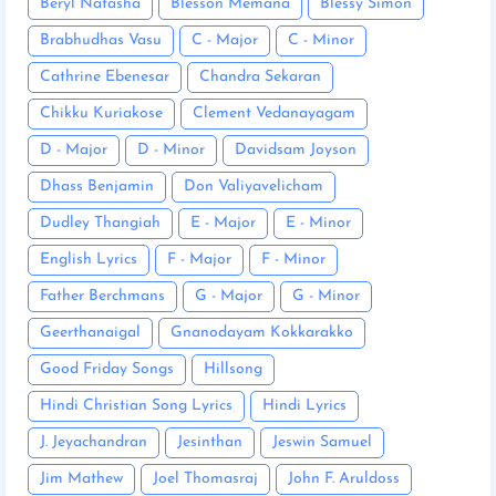
Beryl Natasha
Blesson Memana
Blessy Simon
Brabhudhas Vasu
C - Major
C - Minor
Cathrine Ebenesar
Chandra Sekaran
Chikku Kuriakose
Clement Vedanayagam
D - Major
D - Minor
Davidsam Joyson
Dhass Benjamin
Don Valiyavelicham
Dudley Thangiah
E - Major
E - Minor
English Lyrics
F - Major
F - Minor
Father Berchmans
G - Major
G - Minor
Geerthanaigal
Gnanodayam Kokkarakko
Good Friday Songs
Hillsong
Hindi Christian Song Lyrics
Hindi Lyrics
J. Jeyachandran
Jesinthan
Jeswin Samuel
Jim Mathew
Joel Thomasraj
John F. Aruldoss