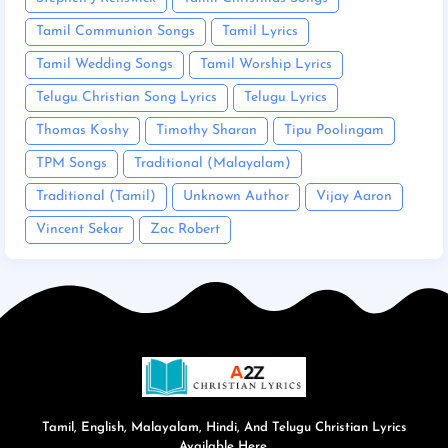
Tamil Communion Songs
Tamil Lyrics
Tamil Wedding Songs
Tamil Worship Lyrics
Telugu Christian Song Lyrics
Telugu Lyrics
Thomas Koshy
Timothy Sharan
Tipu Poolingam
TPM Songs
Traditional (Malayalam)
Traditional (Tamil)
Unknown Author
Vijay Aaron
Vincent Sekar
Zac Robert
Tamil, English, Malayalam, Hindi, And Telugu Christian Lyrics
Available Here.