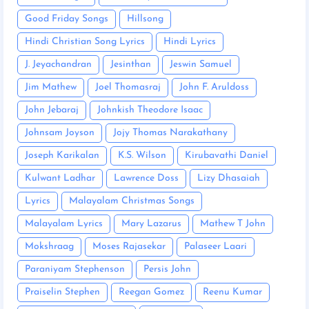
Good Friday Songs
Hillsong
Hindi Christian Song Lyrics
Hindi Lyrics
J. Jeyachandran
Jesinthan
Jeswin Samuel
Jim Mathew
Joel Thomasraj
John F. Aruldoss
John Jebaraj
Johnkish Theodore Isaac
Johnsam Joyson
Jojy Thomas Narakathany
Joseph Karikalan
K.S. Wilson
Kirubavathi Daniel
Kulwant Ladhar
Lawrence Doss
Lizy Dhasaiah
Lyrics
Malayalam Christmas Songs
Malayalam Lyrics
Mary Lazarus
Mathew T John
Mokshraag
Moses Rajasekar
Palaseer Laari
Paraniyam Stephenson
Persis John
Praiselin Stephen
Reegan Gomez
Reenu Kumar