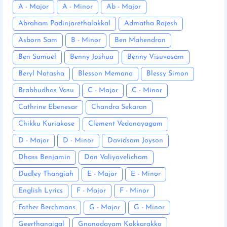
A - Major
A - Minor
Ab - Major
Abraham Padinjarethalakkal
Admatha Rajesh
Asborn Sam
B - Minor
Ben Mahendran
Ben Samuel
Benny Joshua
Benny Visuvasam
Beryl Natasha
Blesson Memana
Blessy Simon
Brabhudhas Vasu
C - Major
C - Minor
Cathrine Ebenesar
Chandra Sekaran
Chikku Kuriakose
Clement Vedanayagam
D - Major
D - Minor
Davidsam Joyson
Dhass Benjamin
Don Valiyavelicham
Dudley Thangiah
E - Major
E - Minor
English Lyrics
F - Major
F - Minor
Father Berchmans
G - Major
G - Minor
Geerthanaigal
Gnanodayam Kokkarakko