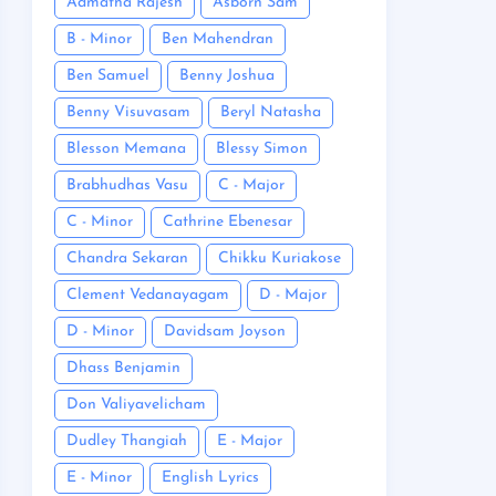
Admatha Rajesh
Asborn Sam
B - Minor
Ben Mahendran
Ben Samuel
Benny Joshua
Benny Visuvasam
Beryl Natasha
Blesson Memana
Blessy Simon
Brabhudhas Vasu
C - Major
C - Minor
Cathrine Ebenesar
Chandra Sekaran
Chikku Kuriakose
Clement Vedanayagam
D - Major
D - Minor
Davidsam Joyson
Dhass Benjamin
Don Valiyavelicham
Dudley Thangiah
E - Major
E - Minor
English Lyrics