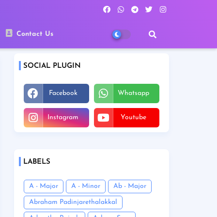
Contact Us
SOCIAL PLUGIN
Facebook
Whatsapp
Instagram
Youtube
LABELS
A - Major
A - Minor
Ab - Major
Abraham Padinjarethalakkal