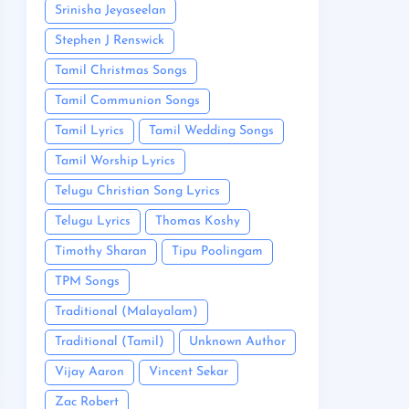
Srinisha Jeyaseelan
Stephen J Renswick
Tamil Christmas Songs
Tamil Communion Songs
Tamil Lyrics
Tamil Wedding Songs
Tamil Worship Lyrics
Telugu Christian Song Lyrics
Telugu Lyrics
Thomas Koshy
Timothy Sharan
Tipu Poolingam
TPM Songs
Traditional (Malayalam)
Traditional (Tamil)
Unknown Author
Vijay Aaron
Vincent Sekar
Zac Robert