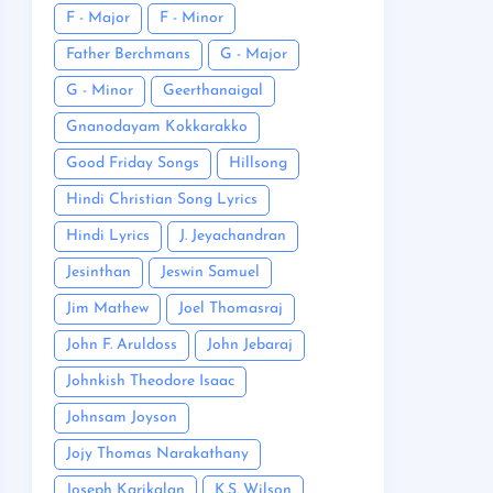
F - Major
F - Minor
Father Berchmans
G - Major
G - Minor
Geerthanaigal
Gnanodayam Kokkarakko
Good Friday Songs
Hillsong
Hindi Christian Song Lyrics
Hindi Lyrics
J. Jeyachandran
Jesinthan
Jeswin Samuel
Jim Mathew
Joel Thomasraj
John F. Aruldoss
John Jebaraj
Johnkish Theodore Isaac
Johnsam Joyson
Jojy Thomas Narakathany
Joseph Karikalan
K.S. Wilson