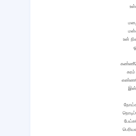
உள்
மனத
மன்
உன் நி
கண்ணீரெ
கரம்
எண்ணமெ
இன்
நோய்க
நொடிப்
பேய்க
பெரியவ