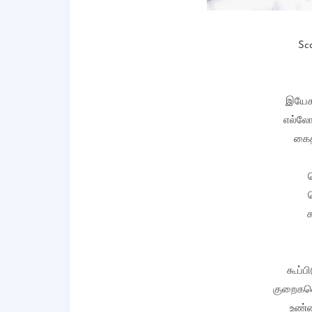
Sc
இயேசு
எல்லோ
கைத
கூப்ப
குறைகளெ
உண்