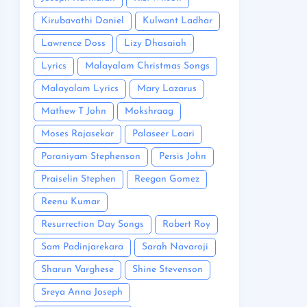
Kirubavathi Daniel
Kulwant Ladhar
Lawrence Doss
Lizy Dhasaiah
Lyrics
Malayalam Christmas Songs
Malayalam Lyrics
Mary Lazarus
Mathew T John
Mokshraag
Moses Rajasekar
Palaseer Laari
Paraniyam Stephenson
Persis John
Praiselin Stephen
Reegan Gomez
Reenu Kumar
Resurrection Day Songs
Robert Roy
Sam Padinjarekara
Sarah Navaroji
Sharun Varghese
Shine Stevenson
Sreya Anna Joseph