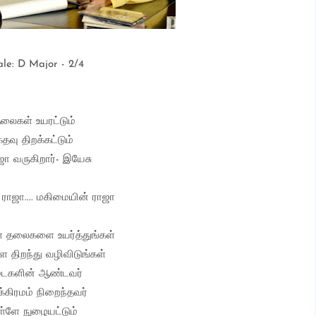
ale: D Major - 2/4
லைகள் உயரட்டும்
கதவு திறக்கட்டும்
ா வருகிறார்- இயேசு
 ராஜா.... மகிமையின் ராஜா
 தலைகளை உயர்த்துங்கள்
 திறந்து வழிவிடுங்கள்
ைகளின் ஆண்டவர்
க்கிரமம் நிறைந்தவர்
ள்ளே நுழையட்டும்