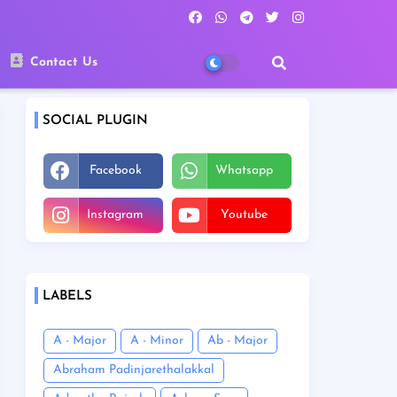
Contact Us
SOCIAL PLUGIN
Facebook
Whatsapp
Instagram
Youtube
LABELS
A - Major
A - Minor
Ab - Major
Abraham Padinjarethalakkal