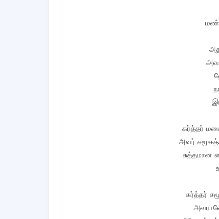
மண்ண
அத
அவ
த
ந
இ
கர்த்தர் ம
அவர் சமூகத்
சுத்தமான 
கர்த்தர் ச
அவராலே