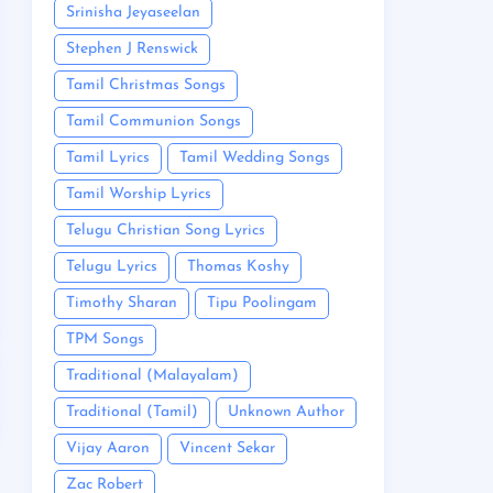
Srinisha Jeyaseelan
Stephen J Renswick
Tamil Christmas Songs
Tamil Communion Songs
Tamil Lyrics
Tamil Wedding Songs
Tamil Worship Lyrics
Telugu Christian Song Lyrics
Telugu Lyrics
Thomas Koshy
Timothy Sharan
Tipu Poolingam
TPM Songs
Traditional (Malayalam)
Traditional (Tamil)
Unknown Author
Vijay Aaron
Vincent Sekar
Zac Robert