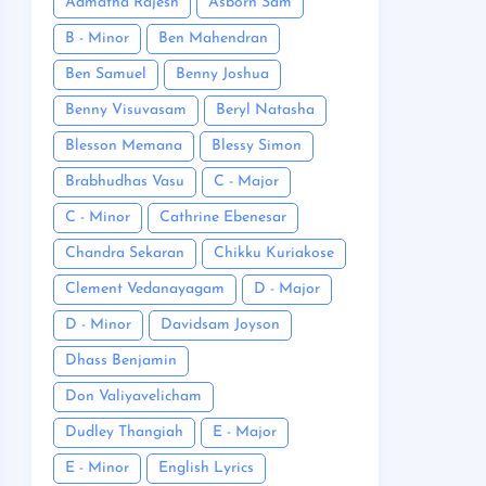
Admatha Rajesh
Asborn Sam
B - Minor
Ben Mahendran
Ben Samuel
Benny Joshua
Benny Visuvasam
Beryl Natasha
Blesson Memana
Blessy Simon
Brabhudhas Vasu
C - Major
C - Minor
Cathrine Ebenesar
Chandra Sekaran
Chikku Kuriakose
Clement Vedanayagam
D - Major
D - Minor
Davidsam Joyson
Dhass Benjamin
Don Valiyavelicham
Dudley Thangiah
E - Major
E - Minor
English Lyrics