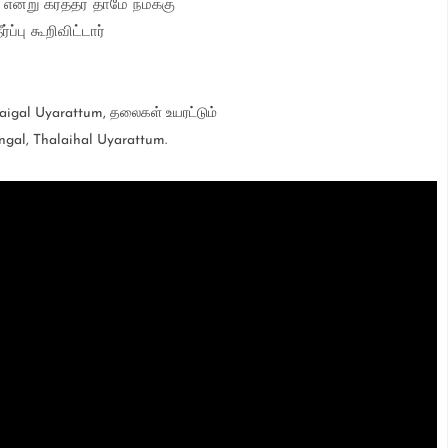
 என்று கர்த்தர் தாமே நமக்கு
ீர்ப்பு கூறிவிட்டார்
laigal Uyarattum, தலைகள் உயரட்டும்
ngal, Thalaihal Uyarattum.