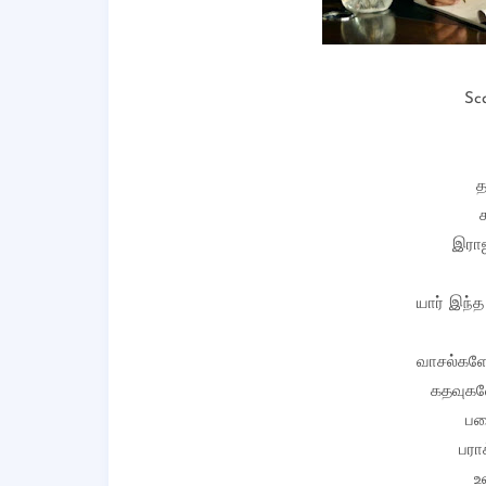
Sc
த
இராஜ
யார் இந்த
வாசல்களே
கதவுகளே
பட
பரா
உ