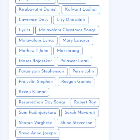
Kirubavathi Daniel
Kulwant Ladhar
Lawrence Doss
Lizy Dhasaiah
Lyrics
Malayalam Christmas Songs
Malayalam Lyrics
Mary Lazarus
Mathew T John
Mokshraag
Moses Rajasekar
Palaseer Laari
Paraniyam Stephenson
Persis John
Praiselin Stephen
Reegan Gomez
Reenu Kumar
Resurrection Day Songs
Robert Roy
Sam Padinjarekara
Sarah Navaroji
Sharun Varghese
Shine Stevenson
Sreya Anna Joseph