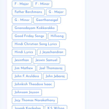
F - Major
F - Minor
Father Berchmans
G - Major
G - Minor
Geerthanaigal
Gnanodayam Kokkarakko
Good Friday Songs
Hillsong
Hindi Christian Song Lyrics
Hindi Lyrics
J. Jeyachandran
Jesinthan
Jeswin Samuel
Jim Mathew
Joel Thomasraj
John F. Aruldoss
John Jebaraj
Johnkish Theodore Isaac
Johnsam Joyson
Jojy Thomas Narakathany
Joseph Karikalan
K.S. Wilson