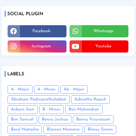
SOCIAL PLUGIN
Facebook
Whatsapp
Instagram
Youtube
LABELS
A - Major
A - Minor
Ab - Major
Abraham Padinjarethalakkal
Admatha Rajesh
Asborn Sam
B - Minor
Ben Mahendran
Ben Samuel
Benny Joshua
Benny Visuvasam
Beryl Natasha
Blesson Memana
Blessy Simon