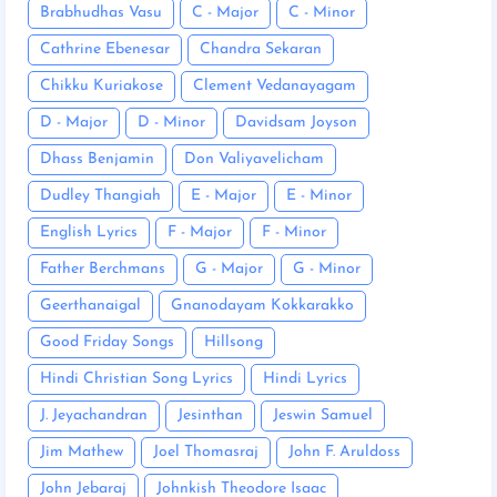
Brabhudhas Vasu
C - Major
C - Minor
Cathrine Ebenesar
Chandra Sekaran
Chikku Kuriakose
Clement Vedanayagam
D - Major
D - Minor
Davidsam Joyson
Dhass Benjamin
Don Valiyavelicham
Dudley Thangiah
E - Major
E - Minor
English Lyrics
F - Major
F - Minor
Father Berchmans
G - Major
G - Minor
Geerthanaigal
Gnanodayam Kokkarakko
Good Friday Songs
Hillsong
Hindi Christian Song Lyrics
Hindi Lyrics
J. Jeyachandran
Jesinthan
Jeswin Samuel
Jim Mathew
Joel Thomasraj
John F. Aruldoss
John Jebaraj
Johnkish Theodore Isaac