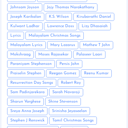
Johnsam Joyson
Jojy Thomas Narakathany
Joseph Karikalan
K.S. Wilson
Kirubavathi Daniel
Kulwant Ladhar
Lawrence Doss
Lizy Dhasaiah
Lyrics
Malayalam Christmas Songs
Malayalam Lyrics
Mary Lazarus
Mathew T John
Mokshraag
Moses Rajasekar
Palaseer Laari
Paraniyam Stephenson
Persis John
Praiselin Stephen
Reegan Gomez
Reenu Kumar
Resurrection Day Songs
Robert Roy
Sam Padinjarekara
Sarah Navaroji
Sharun Varghese
Shine Stevenson
Sreya Anna Joseph
Srinisha Jeyaseelan
Stephen J Renswick
Tamil Christmas Songs