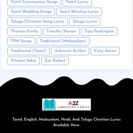
Tamil Communion Songs
Tamil Lyrics
Tamil Wedding Songs
Tamil Worship Lyrics
Telugu Christian Song Lyrics
Telugu Lyrics
Thomas Koshy
Timothy Sharan
Tipu Poolingam
TPM Songs
Traditional (Malayalam)
Traditional (Tamil)
Unknown Author
Vijay Aaron
Vincent Sekar
Zac Robert
Tamil, English, Malayalam, Hindi, And Telugu Christian Lyrics
Available Here.