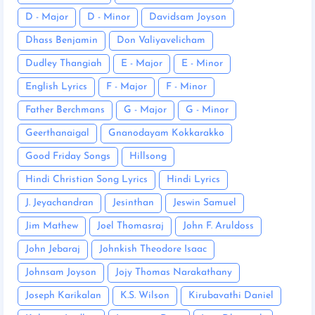
D - Major
D - Minor
Davidsam Joyson
Dhass Benjamin
Don Valiyavelicham
Dudley Thangiah
E - Major
E - Minor
English Lyrics
F - Major
F - Minor
Father Berchmans
G - Major
G - Minor
Geerthanaigal
Gnanodayam Kokkarakko
Good Friday Songs
Hillsong
Hindi Christian Song Lyrics
Hindi Lyrics
J. Jeyachandran
Jesinthan
Jeswin Samuel
Jim Mathew
Joel Thomasraj
John F. Aruldoss
John Jebaraj
Johnkish Theodore Isaac
Johnsam Joyson
Jojy Thomas Narakathany
Joseph Karikalan
K.S. Wilson
Kirubavathi Daniel