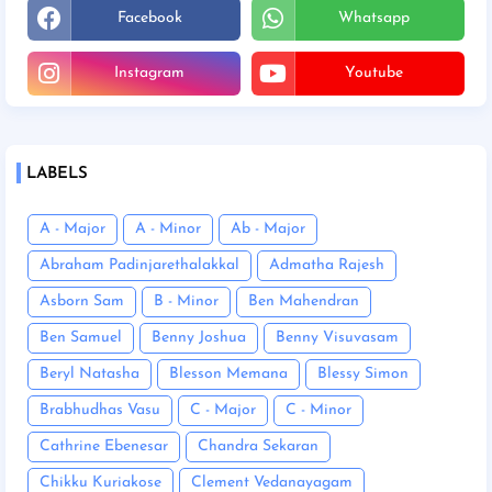
Facebook
Whatsapp
Instagram
Youtube
LABELS
A - Major
A - Minor
Ab - Major
Abraham Padinjarethalakkal
Admatha Rajesh
Asborn Sam
B - Minor
Ben Mahendran
Ben Samuel
Benny Joshua
Benny Visuvasam
Beryl Natasha
Blesson Memana
Blessy Simon
Brabhudhas Vasu
C - Major
C - Minor
Cathrine Ebenesar
Chandra Sekaran
Chikku Kuriakose
Clement Vedanayagam