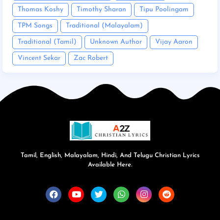
Thomas Koshy
Timothy Sharan
Tipu Poolingam
TPM Songs
Traditional (Malayalam)
Traditional (Tamil)
Unknown Author
Vijay Aaron
Vincent Sekar
Zac Robert
Tamil, English, Malayalam, Hindi, And Telugu Christian Lyrics
Available Here.