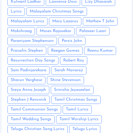
Kulwant Ladhar
Lawrence Doss
Lizy Dhasaiah
Lyrics
Malayalam Christmas Songs
Malayalam Lyrics
Mary Lazarus
Mathew T John
Mokshraag
Moses Rajasekar
Palaseer Laari
Paraniyam Stephenson
Persis John
Praiselin Stephen
Reegan Gomez
Reenu Kumar
Resurrection Day Songs
Robert Roy
Sam Padinjarekara
Sarah Navaroji
Sharun Varghese
Shine Stevenson
Sreya Anna Joseph
Srinisha Jeyaseelan
Stephen J Renswick
Tamil Christmas Songs
Tamil Communion Songs
Tamil Lyrics
Tamil Wedding Songs
Tamil Worship Lyrics
Telugu Christian Song Lyrics
Telugu Lyrics