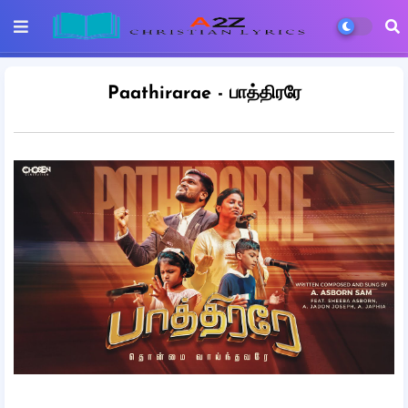
Paathirarae - பாத்திரரே