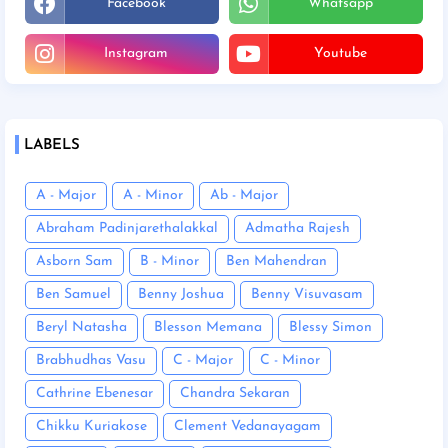
Facebook
Whatsapp
Instagram
Youtube
LABELS
A - Major
A - Minor
Ab - Major
Abraham Padinjarethalakkal
Admatha Rajesh
Asborn Sam
B - Minor
Ben Mahendran
Ben Samuel
Benny Joshua
Benny Visuvasam
Beryl Natasha
Blesson Memana
Blessy Simon
Brabhudhas Vasu
C - Major
C - Minor
Cathrine Ebenesar
Chandra Sekaran
Chikku Kuriakose
Clement Vedanayagam