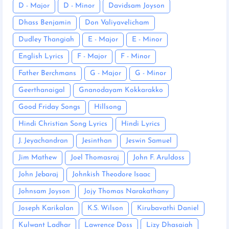
D - Major
D - Minor
Davidsam Joyson
Dhass Benjamin
Don Valiyavelicham
Dudley Thangiah
E - Major
E - Minor
English Lyrics
F - Major
F - Minor
Father Berchmans
G - Major
G - Minor
Geerthanaigal
Gnanodayam Kokkarakko
Good Friday Songs
Hillsong
Hindi Christian Song Lyrics
Hindi Lyrics
J. Jeyachandran
Jesinthan
Jeswin Samuel
Jim Mathew
Joel Thomasraj
John F. Aruldoss
John Jebaraj
Johnkish Theodore Isaac
Johnsam Joyson
Jojy Thomas Narakathany
Joseph Karikalan
K.S. Wilson
Kirubavathi Daniel
Kulwant Ladhar
Lawrence Doss
Lizy Dhasaiah