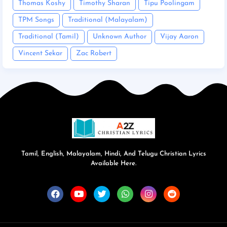
Thomas Koshy
Timothy Sharan
Tipu Poolingam
TPM Songs
Traditional (Malayalam)
Traditional (Tamil)
Unknown Author
Vijay Aaron
Vincent Sekar
Zac Robert
Tamil, English, Malayalam, Hindi, And Telugu Christian Lyrics
Available Here.