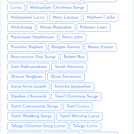
Lyrics
Malayalam Christmas Songs
Malayalam Lyrics
Mary Lazarus
Mathew T John
Mokshraag
Moses Rajasekar
Palaseer Laari
Paraniyam Stephenson
Persis John
Praiselin Stephen
Reegan Gomez
Reenu Kumar
Resurrection Day Songs
Robert Roy
Sam Padinjarekara
Sarah Navaroji
Sharun Varghese
Shine Stevenson
Sreya Anna Joseph
Srinisha Jeyaseelan
Stephen J Renswick
Tamil Christmas Songs
Tamil Communion Songs
Tamil Lyrics
Tamil Wedding Songs
Tamil Worship Lyrics
Telugu Christian Song Lyrics
Telugu Lyrics