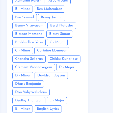
Admatha Rajesh
Asborn Sam
B - Minor
Ben Mahendran
Ben Samuel
Benny Joshua
Benny Visuvasam
Beryl Natasha
Blesson Memana
Blessy Simon
Brabhudhas Vasu
C - Major
C - Minor
Cathrine Ebenesar
Chandra Sekaran
Chikku Kuriakose
Clement Vedanayagam
D - Major
D - Minor
Davidsam Joyson
Dhass Benjamin
Don Valiyavelicham
Dudley Thangiah
E - Major
E - Minor
English Lyrics