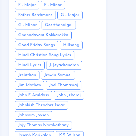
F - Major
F - Minor
Father Berchmans
G - Major
G - Minor
Geerthanaigal
Gnanodayam Kokkarakko
Good Friday Songs
Hillsong
Hindi Christian Song Lyrics
Hindi Lyrics
J. Jeyachandran
Jesinthan
Jeswin Samuel
Jim Mathew
Joel Thomasraj
John F. Aruldoss
John Jebaraj
Johnkish Theodore Isaac
Johnsam Joyson
Jojy Thomas Narakathany
Joseph Karikalan
K.S. Wilson