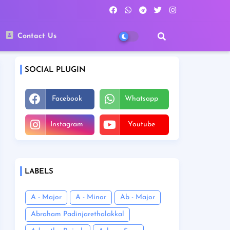
Contact Us
SOCIAL PLUGIN
Facebook
Whatsapp
Instagram
Youtube
LABELS
A - Major
A - Minor
Ab - Major
Abraham Padinjarethalakkal