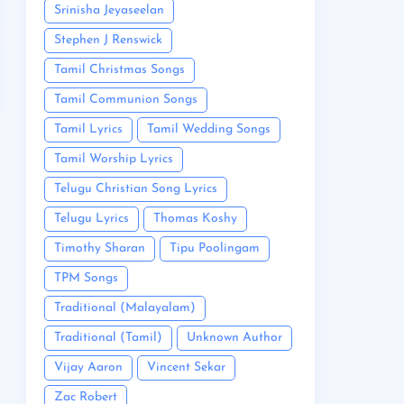
Srinisha Jeyaseelan
Stephen J Renswick
Tamil Christmas Songs
Tamil Communion Songs
Tamil Lyrics
Tamil Wedding Songs
Tamil Worship Lyrics
Telugu Christian Song Lyrics
Telugu Lyrics
Thomas Koshy
Timothy Sharan
Tipu Poolingam
TPM Songs
Traditional (Malayalam)
Traditional (Tamil)
Unknown Author
Vijay Aaron
Vincent Sekar
Zac Robert