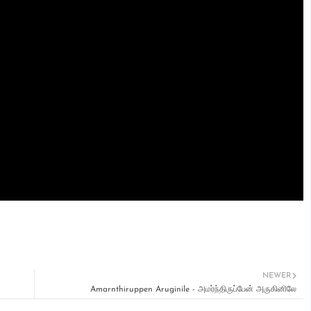
NEWER
Amarnthiruppen Aruginile - அமர்ந்திருப்பேன் அருகினிலே