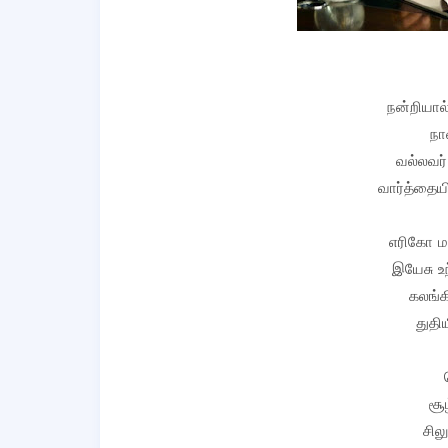
நன்றியால
நா
வல்லவர
வார்த்தையி
எரிகோ மத
இயேசு உந
கலங்க
துதி
சூ
சில