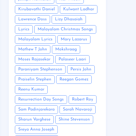
Kirubavathi Daniel
Kulwant Ladhar
Lawrence Doss
Lizy Dhasaiah
Lyrics
Malayalam Christmas Songs
Malayalam Lyrics
Mary Lazarus
Mathew T John
Mokshraag
Moses Rajasekar
Palaseer Laari
Paraniyam Stephenson
Persis John
Praiselin Stephen
Reegan Gomez
Reenu Kumar
Resurrection Day Songs
Robert Roy
Sam Padinjarekara
Sarah Navaroji
Sharun Varghese
Shine Stevenson
Sreya Anna Joseph